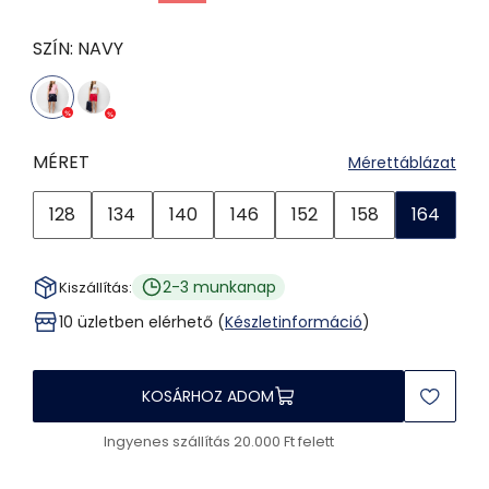
SZÍN:
NAVY
MÉRET
Mérettáblázat
128
134
140
146
152
158
164
2-3 munkanap
Kiszállítás:
10 üzletben elérhető (
Készletinformáció
)
KOSÁRHOZ ADOM
Ingyenes szállítás 20.000 Ft felett