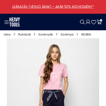
LEÁRAZÁS (VÉGSŐ ÁRAK) - AKÁR 50% KEDVEZMÉNY*
0
Női
Férfi
Lány
Fiú
Cipő
Táskák
Kiegészítők
Ajánlataink
Lány
Ruházat
Szoknyák
Szoknya
WUBIA
Ruházat
Ruházat
Ruházat
Ruházat
Női
Kategóriák
Ruházati
Kollekciók
Cipők
Cipők
Férfi
Egyéb
Összes lány termék
Összes fiú termék
Összes táskák termék
Táskák
Táskák
Összes cipő termék
Összes kiegészítők termék
Kiegészítők
Kiegészítők
Összes női termék
Összes férfi termék