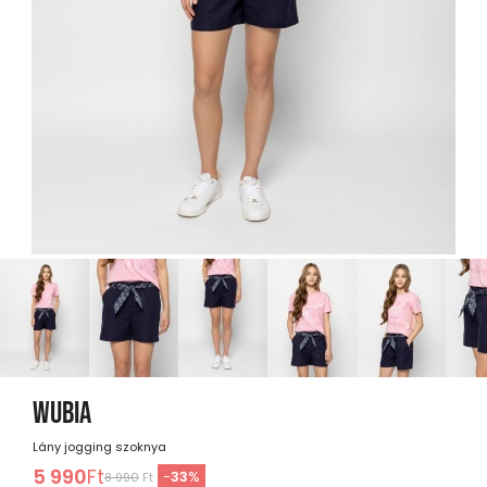
WUBIA
Lány jogging szoknya
5 990
Ft
-
33
%
8 990
Ft