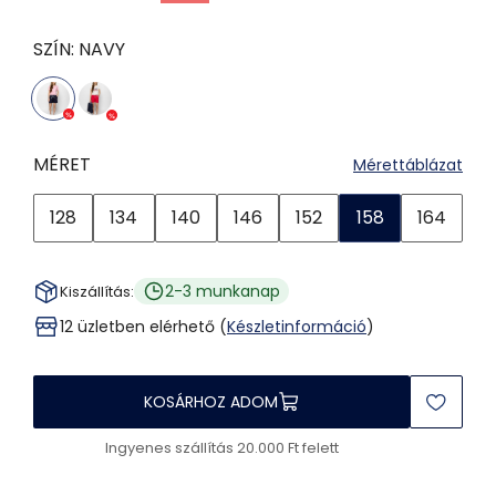
SZÍN:
NAVY
MÉRET
Mérettáblázat
128
134
140
146
152
158
164
2-3 munkanap
Kiszállítás:
12 üzletben elérhető (
Készletinformáció
)
KOSÁRHOZ ADOM
Ingyenes szállítás 20.000 Ft felett