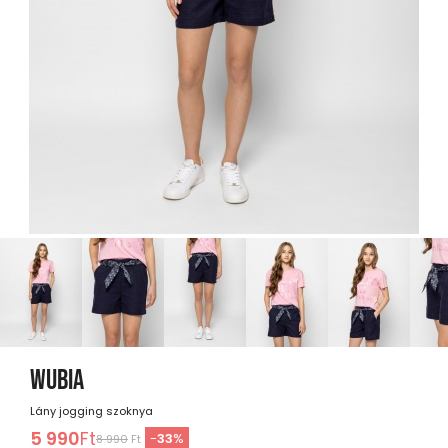
WUBIA
Lány jogging szoknya
5 990
Ft
-
33
%
8 990
Ft