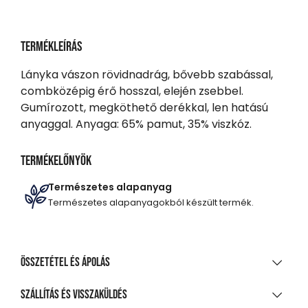
Termékleírás
Lányka vászon rövidnadrág, bővebb szabással,
combközépig érő hosszal, elején zsebbel.
Gumírozott, megköthető derékkal, len hatású
anyaggal. Anyaga: 65% pamut, 35% viszkóz.
Termékelőnyök
Természetes alapanyag
Természetes alapanyagokból készült termék.
Összetétel és ápolás
ANYAGÖSSZETÉTEL
Szállítás és visszaküldés