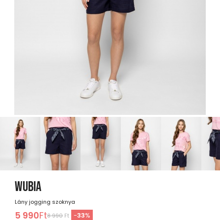
WUBIA
Lány jogging szoknya
5 990
Ft
-
33
%
8 990
Ft