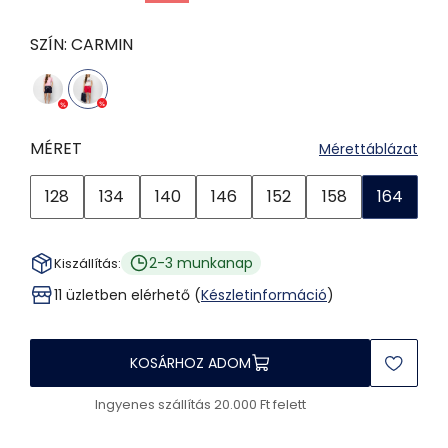
SZÍN:
CARMIN
MÉRET
Mérettáblázat
128
134
140
146
152
158
164
2-3 munkanap
Kiszállítás:
11 üzletben elérhető (
Készletinformáció
)
KOSÁRHOZ ADOM
Ingyenes szállítás 20.000 Ft felett