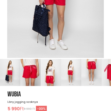
WUBIA
Lány jogging szoknya
5 990
Ft
-
33
%
8 990
Ft