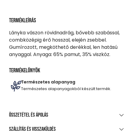
Termékleírás
Lányka vászon rövidnadrág, bővebb szabással,
combközépig érő hosszal, elején zsebbel.
Gumírozott, megköthető derékkal, len hatású
anyaggal. Anyaga: 65% pamut, 35% viszkóz.
Termékelőnyök
Természetes alapanyag
Természetes alapanyagokból készült termék.
Összetétel és ápolás
ANYAGÖSSZETÉTEL
Szállítás és visszaküldés