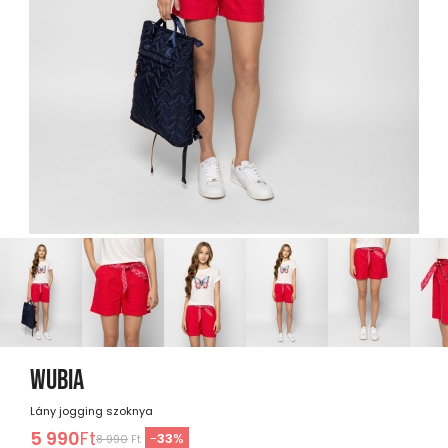
WUBIA
Lány jogging szoknya
5 990
Ft
-
33
%
8 990
Ft