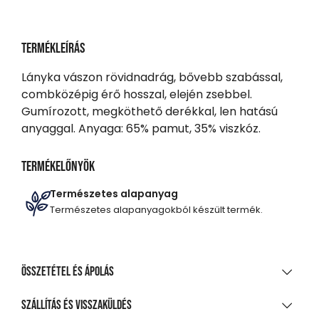
Termékleírás
Lányka vászon rövidnadrág, bővebb szabással,
combközépig érő hosszal, elején zsebbel.
Gumírozott, megköthető derékkal, len hatású
anyaggal. Anyaga: 65% pamut, 35% viszkóz.
Termékelőnyök
Természetes alapanyag
Természetes alapanyagokból készült termék.
Összetétel és ápolás
ANYAGÖSSZETÉTEL
Szállítás és visszaküldés