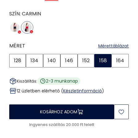
SZÍN:
CARMIN
MÉRET
Mérettáblázat
128
134
140
146
152
158
164
2-3 munkanap
Kiszállítás:
12 üzletben elérhető (
Készletinformáció
)
KOSÁRHOZ ADOM
Ingyenes szállítás 20.000 Ft felett