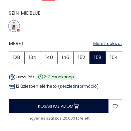
SZÍN:
MIDBLUE
MÉRET
Mérettáblázat
128
134
140
146
152
158
164
2-3 munkanap
Kiszállítás:
12 üzletben elérhető (
Készletinformáció
)
KOSÁRHOZ ADOM
Ingyenes szállítás 20.000 Ft felett