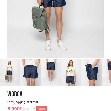
WORCA
Lány jogging szoknya
5 990
Ft
-
33
%
8 990
Ft