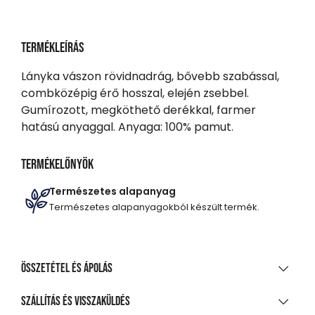
Termékleírás
Lányka vászon rövidnadrág, bővebb szabással,
combközépig érő hosszal, elején zsebbel.
Gumírozott, megköthető derékkal, farmer
hatású anyaggal. Anyaga: 100% pamut.
Termékelőnyök
Természetes alapanyag
Természetes alapanyagokból készült termék.
Összetétel és ápolás
ANYAGÖSSZETÉTEL
Szállítás és visszaküldés