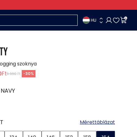
HU
0
TY
jogging szoknya
0
Ft
-
30
%
9 990
Ft
:
NAVY
T
Mérettáblázat