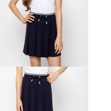
30 n
Vissz
1 290
Részl