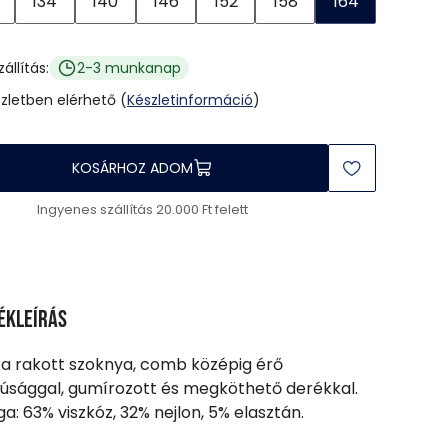
134
140
146
152
158
164
zállítás:
2-3 munkanap
 üzletben elérhető (
Készletinformáció
)
KOSÁRHOZ ADOM
Ingyenes szállítás 20.000 Ft felett
ékleírás
a rakott szoknya, comb középig érő
úsággal, gumírozott és megköthető derékkal.
a: 63% viszkóz, 32% nejlon, 5% elasztán.