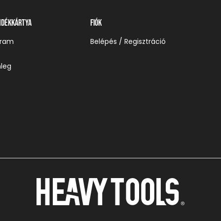
ndékkártya
Fiók
gram
Belépés / Regisztráció
leg