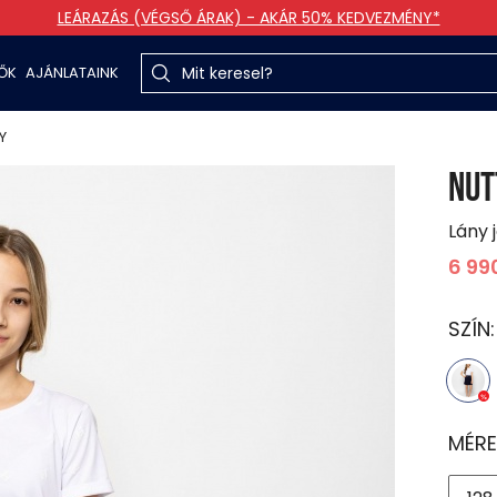
LEÁRAZÁS (VÉGSŐ ÁRAK) - AKÁR 50% KEDVEZMÉNY*
TŐK
AJÁNLATAINK
Y
NUT
Lány 
6 99
SZÍN
MÉRE