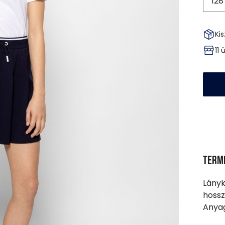
128
Kis
11
Term
Lányk
hossz
Anyag