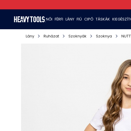
NŐI
FÉRFI
LÁNY
FIÚ
CIPŐ
TÁSKÁK
KIEGÉSZÍ
Lány
Ruházat
Szoknyák
Szoknya
NUTT