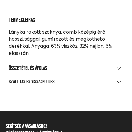
Termékleírás
Lányka rakott szoknya, comb középig érő
hosszúsággal, gumírozott és megköthető
derékkal. Anyaga: 63% viszkóz, 32% nejlon, 5%
elasztán.
Összetétel és ápolás
ANYAGÖSSZETÉTEL
Szállítás és visszaküldés
63% viszkóz, 32% nejlon, 5% elasztán
SZÁLLÍTÁS
TISZTÍTÁS ÉS KEZELÉS
20 000 Ft feletti vásárlás esetén
Ingyenes
A legnagyobb mosási hőmérséklet 30°C, kíméletes
eljárással
Csomagpontra, automatába
Segítség a vásárláshoz
Nem fehéríthető!
990 Ft-tól