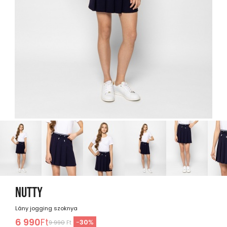
NUTTY
Lány jogging szoknya
6 990
Ft
-
30
%
9 990
Ft