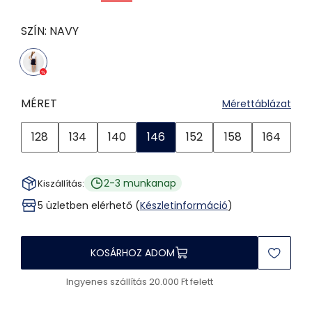
SZÍN:
NAVY
MÉRET
Mérettáblázat
128
134
140
146
152
158
164
2-3 munkanap
Kiszállítás:
5 üzletben elérhető (
Készletinformáció
)
KOSÁRHOZ ADOM
Ingyenes szállítás 20.000 Ft felett