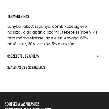
Termékleírás
Lányka rakott szoknya, comb középig érő
hosszal, oldalában cipzárral, fekete színben, kis
fém márkajelzéssel az elején. Anyaga: 65%
poliészter, 30% viszkóz, 5% elasztán.
Összetétel és ápolás
ANYAGÖSSZETÉTEL
Szállítás és visszaküldés
98% poliészter, 2% elasztán
SZÁLLÍTÁS
20 000 Ft feletti vásárlás esetén
Ingyenes
Csomagpontra, automatába
Segítség a vásárláshoz
990 Ft-tól