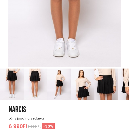
NARCIS
Lány jogging szoknya
6 990
Ft
-
30
%
9 990
Ft