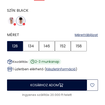
SZÍN:
BLACK
MÉRET
Mérettáblázat
128
134
146
152
158
2-3 munkanap
Kiszállítás:
1 üzletben elérhető (
Készletinformáció
)
KOSÁRHOZ ADOM
Ingyenes szállítás 20.000 Ft felett