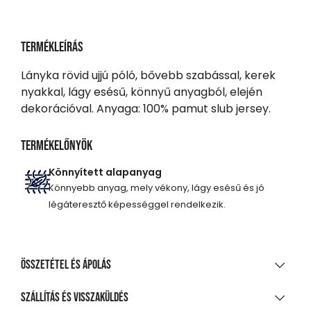
Termékleírás
Lányka rövid ujjú póló, bővebb szabással, kerek
nyakkal, lágy esésű, könnyű anyagból, elején
dekorációval. Anyaga: 100% pamut slub jersey.
Termékelőnyök
Könnyített alapanyag
Könnyebb anyag, mely vékony, lágy esésű és jó
légáteresztő képességgel rendelkezik.
Összetétel és ápolás
ANYAGÖSSZETÉTEL
Szállítás és visszaküldés