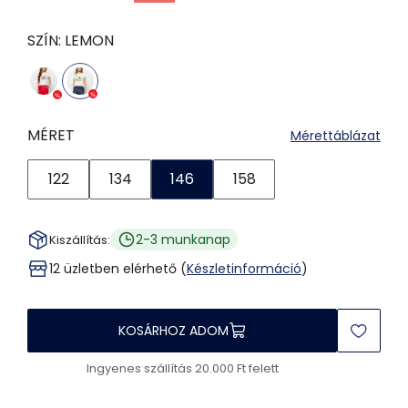
SZÍN:
LEMON
MÉRET
Mérettáblázat
122
134
146
158
2-3 munkanap
Kiszállítás:
12 üzletben elérhető (
Készletinformáció
)
KOSÁRHOZ ADOM
Ingyenes szállítás 20.000 Ft felett