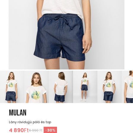
MULAN
Lány rövidujjú póló és top
4 890
Ft
-
30
%
6 990
Ft