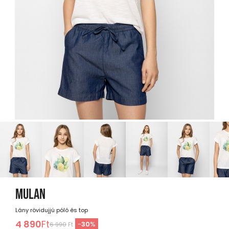
MULAN
Lány rövidujjú póló és top
4 890
Ft
-
30
%
6 990
Ft