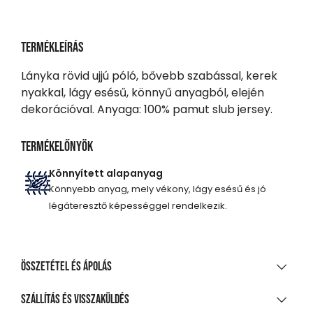
Termékleírás
Lányka rövid ujjú póló, bővebb szabással, kerek
nyakkal, lágy esésű, könnyű anyagból, elején
dekorációval. Anyaga: 100% pamut slub jersey.
Termékelőnyök
Könnyített alapanyag
Könnyebb anyag, mely vékony, lágy esésű és jó
légáteresztő képességgel rendelkezik.
Összetétel és ápolás
ANYAGÖSSZETÉTEL
Szállítás és visszaküldés