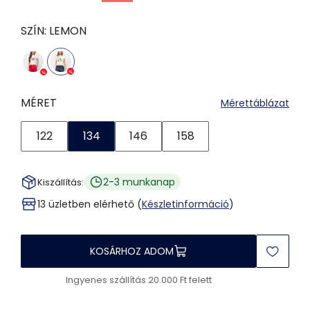
SZÍN:
LEMON
MÉRET
Mérettáblázat
122
134
146
158
2-3 munkanap
Kiszállítás:
13 üzletben elérhető (
Készletinformáció
)
KOSÁRHOZ ADOM
Ingyenes szállítás 20.000 Ft felett