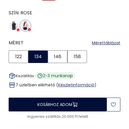
SZÍN:
ROSE
MÉRET
Mérettáblázat
122
134
146
158
2-3 munkanap
Kiszállítás:
7 üzletben elérhető (
Készletinformáció
)
KOSÁRHOZ ADOM
Ingyenes szállítás 20.000 Ft felett