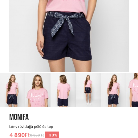
MONIFA
Lány rövidujjú póló és top
4 890
Ft
-
30
%
6 990
Ft