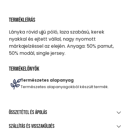
Termékleírás
Lányka rövid ujjú póló, laza szabású, kerek
nyakkal és ejtett vállal, nagy nyomott
márkajelzéssel az elején. Anyaga: 50% pamut,
50% modál, single jersey.
Termékelőnyök
Természetes alapanyag
Természetes alapanyagokból készült termék.
Összetétel és ápolás
ANYAGÖSSZETÉTEL
Szállítás és visszaküldés