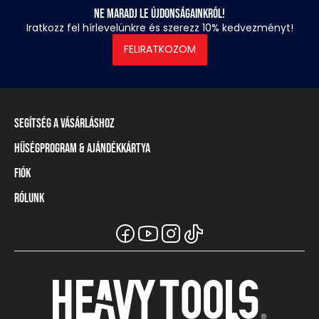
Ne maradj le újdonságainkról!
Iratkozz fel hírlevelünkre és szerezz 10% kedvezményt!
FELIRATKOZOM
Segítség a vásárláshoz
Hűségprogram & Ajándékkártya
Szállítási információ
Fizetési módok
Fiók
Törzsvásárlói program
Visszaküldés és elállás
Ajándékkártya
Rólunk
Belépés / Regisztráció
Mérettáblázat
Törzskártya egyenleg
Üzleteink és viszonteladók
A Heavy Tools márka
Gyakori kérdések (GYIK)
Viszonteladói információ
Vásárlói tájékoztatók
Csapatruházat
Ügyfélszolgálat
Széchenyi Terv Plusz
Karrier