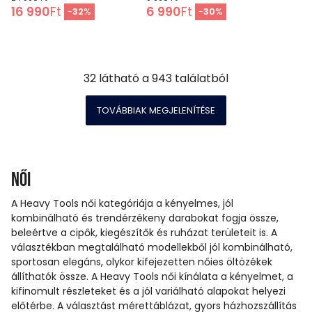
16 990
Ft
6 990
Ft
-
32
%
-
30
%
32
látható a
943
találatból
TOVÁBBIAK MEGJELENÍTÉSE
Női
A Heavy Tools női kategóriája a kényelmes, jól
kombinálható és trendérzékeny darabokat fogja össze,
beleértve a cipők, kiegészítők és ruházat területeit is. A
választékban megtalálható modellekből jól kombinálható,
sportosan elegáns, olykor kifejezetten nőies öltözékek
állíthatók össze. A Heavy Tools női kínálata a kényelmet, a
kifinomult részleteket és a jól variálható alapokat helyezi
előtérbe. A választást mérettáblázat, gyors házhozszállítás