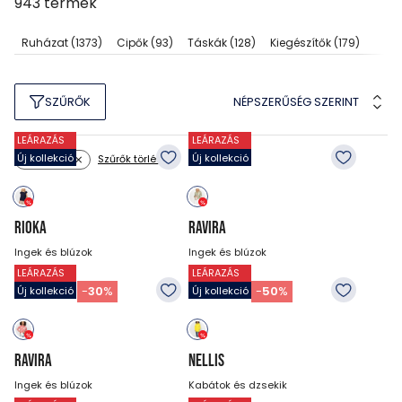
943
termék
Ruházat
(1373)
Cipők
(93)
Táskák
(128)
Kiegészítők
(179)
NÉPSZERŰSÉG SZERINT
SZŰRŐK
LEÁRAZÁS
LEÁRAZÁS
Új kollekció
Új kollekció
Szűrők törlése
Méret: XS
RIOKA
RAVIRA
Ingek és blúzok
Ingek és blúzok
LEÁRAZÁS
LEÁRAZÁS
10 990
Ft
13 990
Ft
7 690
Ft
6 990
Ft
-
30
%
-
50
%
Új kollekció
Új kollekció
RAVIRA
NELLIS
Ingek és blúzok
Kabátok és dzsekik