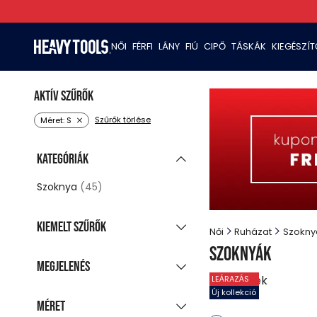
NŐI
FÉRFI
LÁNY
FIÚ
CIPŐ
TÁSKÁK
KIEGÉSZÍ
Aktív szűrők
Szűrők törlése
Méret: S
Kategóriák
Szoknya
(45)
Kiemelt szűrők
Női
Ruházat
Szokny
Szoknyák
Új kollekció
(20)
Megjelenés
Akciós termékek
35
termék
(43)
LEÁRAZÁS
Csoportosított
Új kollekció
Utolsó darabok
Méret
(1)
megjelenítés