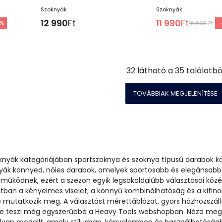
Szoknyák
Szoknyák
12 990
Ft
11 990
Ft
%
-
19 990
Ft
32
látható a
35
találatbó
TOVÁBBIAK MEGJELENÍTÉSE
oknyák kategóriájában sportszoknya és szoknya típusú darabok k
nyák könnyed, nőies darabok, amelyek sportosabb és elegánsabb
 működnek, ezért a szezon egyik legsokoldalúbb választásai köz
latban a kényelmes viselet, a könnyű kombinálhatóság és a kifin
 mutatkozik meg. A választást mérettáblázat, gyors házhozszáll
e teszi még egyszerűbbé a Heavy Tools webshopban. Nézd meg 