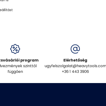
ban is
állítást
zsvásárlói program
Elérhetőség
vezmények szinttől
ugyfelszolgalat@heavytools.co
függően
+36 1 443 3906