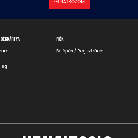
FELIRATKOZOM
ndékkártya
Fiók
gram
Belépés / Regisztráció
leg