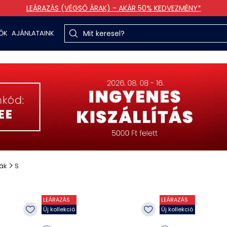
LEÁRAZÁS (VÉGSŐ ÁRAK) - AKÁR 50% KEDVEZMÉNY*
TŐK
AJÁNLATAINK
ák
S
LEÁRAZÁS
LEÁRAZÁS
Új kollekció
Új kollekció