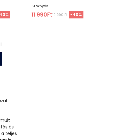
Szoknyák
11 990
Ft
40
%
-
40
%
19 990
Ft
l
özül
é
omult
ítás és
a teljes