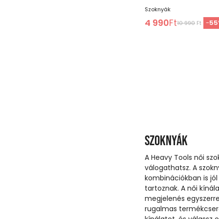
Szoknyák
4 990
Ft
-
55
10 990
Ft
Szoknyák
A Heavy Tools női sz
válogathatsz. A szok
kombinációkban is jól
tartoznak. A női kíná
megjelenés egyszerre
rugalmas termékcser