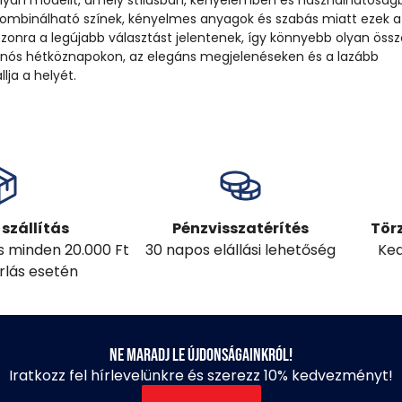
 olyan modellt, amely stílusban, kényelemben és használhatóság
 kombinálható színek, kényelmes anyagok és szabás miatt ezek a
zonra a legújabb választást jelentenek, így könnyebb olyan össze
hanós hétköznapokon, az elegáns megjelenéseken és a lazább
ja a helyét.
szállítás
Pénzvisszatérítés
Tör
ás minden 20.000 Ft
30 napos elállási lehetőség
Ked
árlás esetén
Ne maradj le újdonságainkról!
Iratkozz fel hírlevelünkre és szerezz 10% kedvezményt!