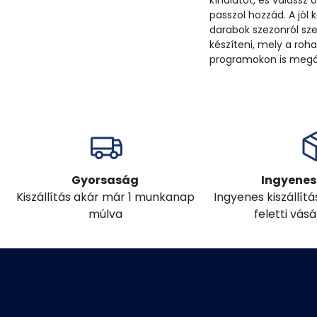
kínálatot, és válassz
passzol hozzád. A jól
darabok szezonról sze
készíteni, mely a ro
programokon is megáll
Gyorsaság
Ingyenes 
Kiszállítás akár már 1 munkanap
Ingyenes kiszállít
múlva
feletti vás