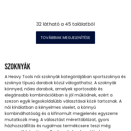
32
látható a
45
találatból
TOVÁBBIAK MEGJELENÍTÉSE
Szoknyák
A Heavy Tools női szoknyák kategóriájában sportszoknya és
szoknya típusú darabok közül válogathatsz. A szoknyák
könnyed, nőies darabok, amelyek sportosabb és
elegánsabb kombinációkban is jól működnek, ezért a
szezon egyik legsokoldalúbb választásai közé tartoznak. A
női kínálatban a kényelmes viselet, a könnyű
kombinálhatóság és a kifinomult megjelenés egyszerre
mutatkozik meg. A választást mérettáblázat, gyors
házhozszállítás és rugalmas termékcsere teszi még