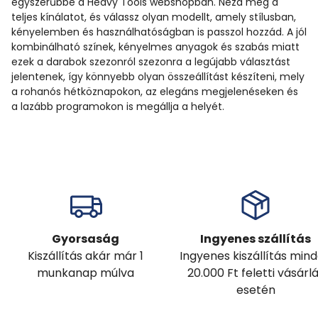
egyszerűbbé a Heavy Tools webshopban. Nézd meg a
teljes kínálatot, és válassz olyan modellt, amely stílusban,
kényelemben és használhatóságban is passzol hozzád. A jól
kombinálható színek, kényelmes anyagok és szabás miatt
ezek a darabok szezonról szezonra a legújabb választást
jelentenek, így könnyebb olyan összeállítást készíteni, mely
a rohanós hétköznapokon, az elegáns megjelenéseken és
a lazább programokon is megállja a helyét.
Gyorsaság
Ingyenes szállítás
Kiszállítás akár már 1
Ingyenes kiszállítás min
munkanap múlva
20.000 Ft feletti vásárl
esetén