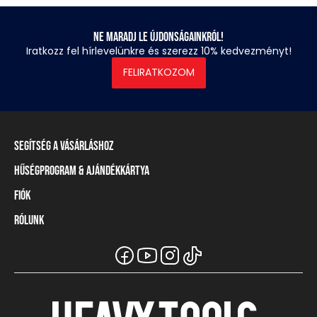
Ne maradj le újdonságainkról!
Iratkozz fel hírlevelünkre és szerezz 10% kedvezményt!
FELIRATKOZOM
Segítség a vásárláshoz
Hűségprogram & Ajándékkártya
Szállítási információ
Fizetési módok
Fiók
Törzsvásárlói program
Visszaküldés és elállás
Ajándékkártya
Rólunk
Belépés / Regisztráció
Mérettáblázat
Törzskártya egyenleg
Üzleteink és viszonteladók
A Heavy Tools márka
Gyakori kérdések (GYIK)
Viszonteladói információ
Vásárlói tájékoztatók
Csapatruházat
Ügyfélszolgálat
Széchenyi Terv Plusz