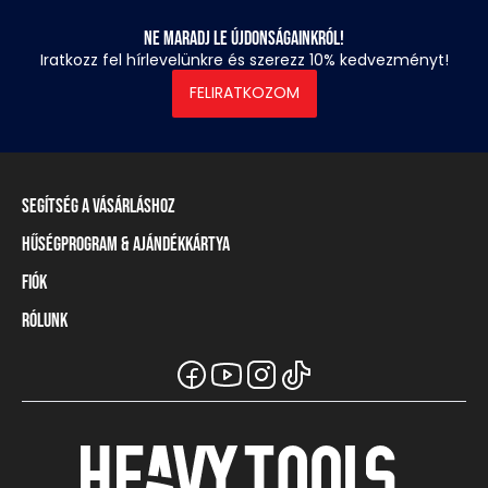
Ne maradj le újdonságainkról!
Iratkozz fel hírlevelünkre és szerezz 10% kedvezményt!
FELIRATKOZOM
Segítség a vásárláshoz
Hűségprogram & Ajándékkártya
Szállítási információ
Fizetési módok
Fiók
Törzsvásárlói program
Visszaküldés és elállás
Ajándékkártya
Rólunk
Belépés / Regisztráció
Mérettáblázat
Törzskártya egyenleg
Üzleteink és viszonteladók
A Heavy Tools márka
Gyakori kérdések (GYIK)
Viszonteladói információ
Vásárlói tájékoztatók
Csapatruházat
Ügyfélszolgálat
Széchenyi Terv Plusz
Karrier