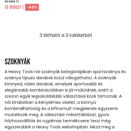
19 990
Ft
11 990
Ft
-
40
%
3
látható a
3
találatból
Szoknyák
A Heavy Tools női szoknyák kategóriájában sportszoknya és
szoknya típusú darabok közül válogathatsz. A szoknyák
könnyed, nőies darabok, amelyek sportosabb és
elegánsabb kombinációkban is jól működnek, ezért a
szezon egyik legsokoldalúbb választásai közé tartoznak. A
női kínálatban a kényelmes viselet, a könnyű
kombinálhatóság és a kifinomult megjelenés egyszerre
mutatkozik meg. A választást mérettáblázat, gyors
házhozszállítás és rugalmas termékcsere teszi még
egyszerűbbé a Heavy Tools webshopban. Nézd meg a