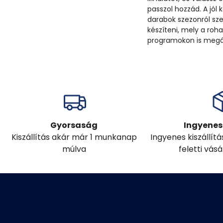
passzol hozzád. A jól
darabok szezonról sze
készíteni, mely a ro
programokon is megáll
Gyorsaság
Ingyenes 
Kiszállítás akár már 1 munkanap
Ingyenes kiszállít
múlva
feletti vás