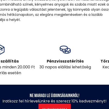
 kombinálható színek, kényelmes anyagok és szabás miatt ezek a
zonra a legújabb választást jelentenek, így könnyebb olyan össze
hanós hétköznapokon, az elegáns megjelenéseken és a lazább
ja a helyét.
szállítás
Pénzvisszatérítés
Tör
ás minden 20.000 Ft
30 napos elállási lehetőség
Ked
árlás esetén
Ne maradj le újdonságainkról!
Iratkozz fel hírlevelünkre és szerezz 10% kedvezményt!