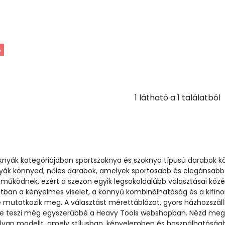
%
1
látható a
1
találatból
oknyák kategóriájában sportszoknya és szoknya típusú darabok k
nyák könnyed, nőies darabok, amelyek sportosabb és elegánsabb
 működnek, ezért a szezon egyik legsokoldalúbb választásai köz
latban a kényelmes viselet, a könnyű kombinálhatóság és a kifin
 mutatkozik meg. A választást mérettáblázat, gyors házhozszáll
e teszi még egyszerűbbé a Heavy Tools webshopban. Nézd meg 
 olyan modellt, amely stílusban, kényelemben és használhatóság