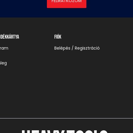
FELIRATKOZOM
ndékkártya
Fiók
gram
Belépés / Regisztráció
leg