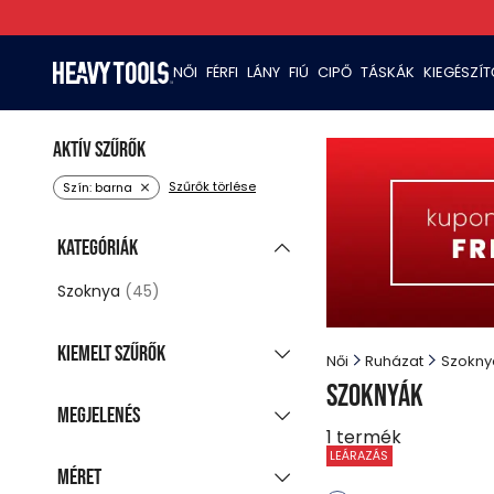
NŐI
FÉRFI
LÁNY
FIÚ
CIPŐ
TÁSKÁK
KIEGÉSZÍ
Aktív szűrők
Szűrők törlése
Szín: barna
Kategóriák
Szoknya
(45)
Kiemelt szűrők
Női
Ruházat
Szokny
Szoknyák
Új kollekció
(20)
Megjelenés
Akciós termékek
1
termék
(43)
Csoportosított
LEÁRAZÁS
Utolsó darabok
Méret
(1)
megjelenítés