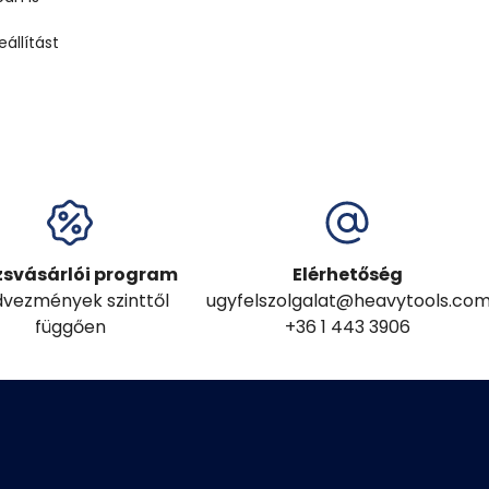
állítást
zsvásárlói program
Elérhetőség
vezmények szinttől
ugyfelszolgalat@heavytools.co
függően
+36 1 443 3906