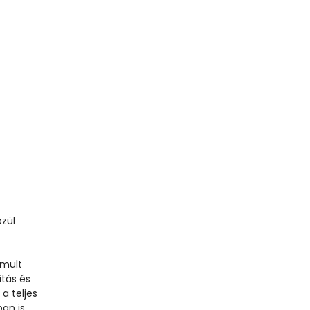
özül
é
omult
ítás és
a teljes
ban is