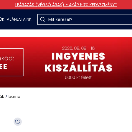
LEÁRAZÁS (VÉGSŐ ÁRAK) - AKÁR 50% KEDVEZMÉNY*
TŐK
AJÁNLATAINK
ák
barna