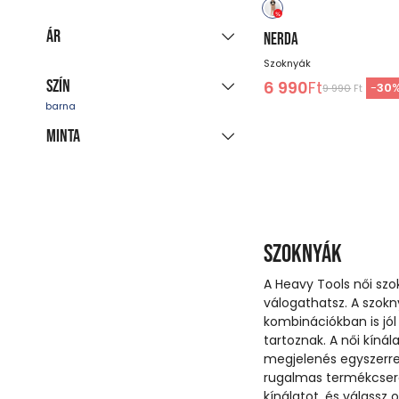
Azonnal szállítható
Minden színt mutat
(45)
XS
S
M
L
XL
Ár
NERDA
Szoknyák
Szín
6 990
Ft
-
30
9 990
Ft
-
Ft
Minta
kék
piros
zöld
bézs
fekete
többszínű
egyszínű
fehér
rózsaszín
szürke
Szoknyák
barna
A Heavy Tools női sz
válogathatsz. A szok
kombinációkban is jól
tartoznak. A női kíná
megjelenés egyszerre
rugalmas termékcser
kínálatot, és válassz