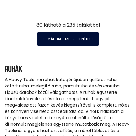
80
látható a
235
találatból
TOVÁBBIAK MEGJELENÍTÉSE
Ruhák
A Heavy Tools női ruhák kategóriájában galléros ruha,
kötött ruha, melegítő ruha, pamutruha és vászonruha
típusú darabok közül válogathatsz. A ruhák egyszerre
kínálnak kényelmet és sikkes megjelenést: egy jól
megválasztott fazon kevés kiegészítővel is komplett, nőies
és könnyen viselhető összeállítást ad. A női kínálatban a
kényelmes viselet, a könnyű kombinálhatóság és a
kifinomult megjelenés egyszerre mutatkozik meg. A Heavy
Toolsnál a gyors házhozszállítás, a mérettáblázat és a