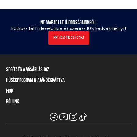
Ne maradj le újdonságainkról!
Iratkozz fel hírlevelünkre és szerezz 10% kedvezményt!
FELIRATKOZOM
Segítség a vásárláshoz
Hűségprogram & Ajándékkártya
Szállítási információ
Fizetési módok
Fiók
Törzsvásárlói program
Visszaküldés és elállás
Ajándékkártya
Rólunk
Belépés / Regisztráció
Mérettáblázat
Törzskártya egyenleg
Üzleteink és viszonteladók
A Heavy Tools márka
Gyakori kérdések (GYIK)
Viszonteladói információ
Vásárlói tájékoztatók
Csapatruházat
Ügyfélszolgálat
Széchenyi Terv Plusz