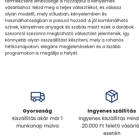
termékcsere lehetősége is hozzájárul a kényelmes
vásárláshoz. Nézd meg a teljes választékot, és válassz
olyan modellt, mely stílusban, kényelemben és
használhatóságban is passzol hozzád. A jól kombinálható
színek, kényelmes anyagok és szabás miatt ezek a darabok
szezonról szezonra megbízható választást jelentenek, így
könnyebb olyan összeállítást készíteni, mely a rohanós
hétköznapokon, elegáns megjelenéseken és a lazább
programokon is megállja a helyét.
Gyorsaság
Ingyenes szállítás
Kiszállítás akár már 1
Ingyenes kiszállítás min
munkanap múlva
20.000 Ft feletti vásárl
esetén