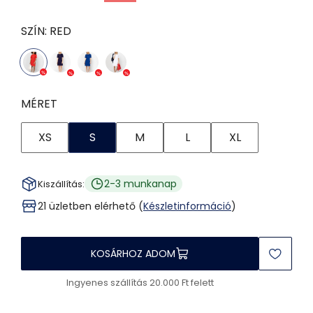
SZÍN:
RED
MÉRET
XS
S
M
L
XL
2-3 munkanap
Kiszállítás:
21 üzletben elérhető (
Készletinformáció
)
KOSÁRHOZ ADOM
Ingyenes szállítás 20.000 Ft felett