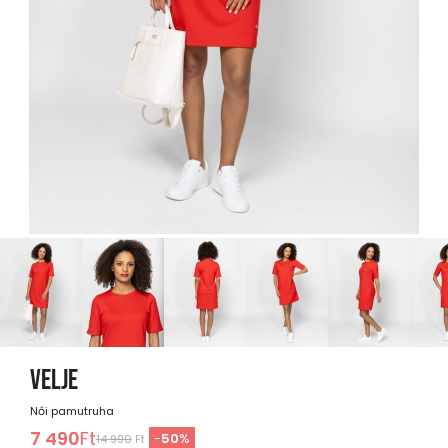
VELJE
Női pamutruha
7 490
Ft
-
50
%
14 990
Ft