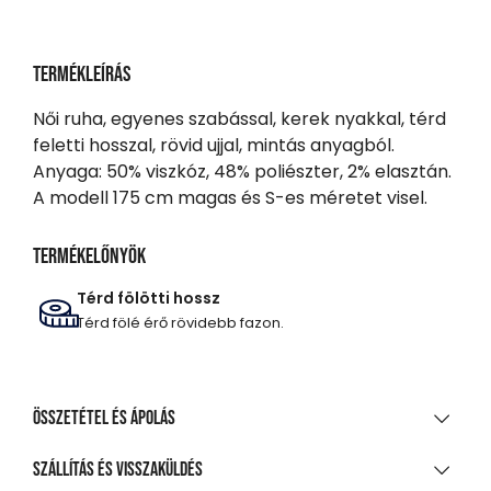
Termékleírás
Női ruha, egyenes szabással, kerek nyakkal, térd
feletti hosszal, rövid ujjal, mintás anyagból.
Anyaga: 50% viszkóz, 48% poliészter, 2% elasztán.
A modell 175 cm magas és S-es méretet visel.
Termékelőnyök
Térd fölötti hossz
Térd fölé érő rövidebb fazon.
Összetétel és ápolás
ANYAGÖSSZETÉTEL
Szállítás és visszaküldés