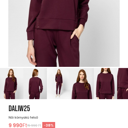
DALIW25
Női környakú felső
9 990
Ft
-
38
%
15 990
Ft