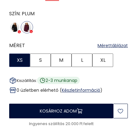
SZÍN:
PLUM
MÉRET
Mérettáblázat
XS
S
M
L
XL
2-3 munkanap
Kiszállítás:
0 üzletben elérhető (
Készletinformáció
)
KOSÁRHOZ ADOM
Ingyenes szállítás 20.000 Ft felett