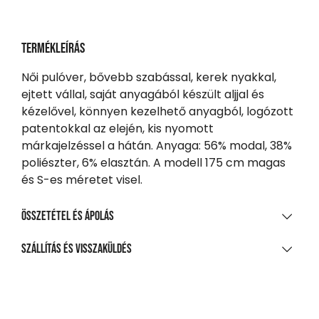
Termékleírás
Női pulóver, bővebb szabással, kerek nyakkal,
ejtett vállal, saját anyagából készült aljjal és
kézelővel, könnyen kezelhető anyagból, logózott
patentokkal az elején, kis nyomott
márkajelzéssel a hátán. Anyaga: 56% modal, 38%
poliészter, 6% elasztán. A modell 175 cm magas
és S-es méretet visel.
Összetétel és ápolás
ANYAGÖSSZETÉTEL
Szállítás és visszaküldés
58% modal, 38% poliészter, 6% elasztán
SZÁLLÍTÁS
TISZTÍTÁS ÉS KEZELÉS
20 000 Ft feletti vásárlás esetén