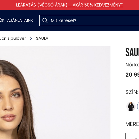
LEÁRAZÁS (VÉGSŐ ÁRAK) - AKÁR 50% KEDVEZMÉNY*
TŐK
AJÁNLATAINK
cnis pulóver
SAULA
SAU
Női k
20 9
SZÍN
MÉRE