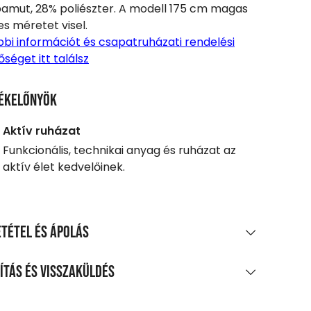
amut, 28% poliészter. A modell 175 cm magas
es méretet visel.
bi információt és csapatruházati rendelési
őséget itt találsz
ékelőnyök
Aktív ruházat
Funkcionális, technikai anyag és ruházat az
aktív élet kedvelőinek.
tétel és ápolás
AGÖSSZETÉTEL
ítás és visszaküldés
amut, 28% poliészter, légréteg
LÍTÁS