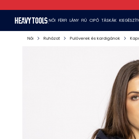
NŐI
FÉRFI
LÁNY
FIÚ
CIPŐ
TÁSKÁK
KIEGÉSZÍ
Női
Ruházat
Pulóverek és kardigánok
Kapu