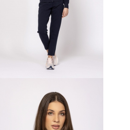
TISZ
20 00
A 
Ingy
kí
Csom
Ne
990 F
Gé
Házho
Va
1 290
Ne
Részl
VIS
Csere
30 n
Vissz
1 290
Részl