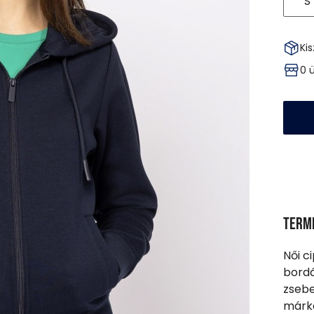
S
Kis
0 
Term
Női c
bordá
zsebe
márka