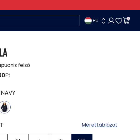
HU
0
LA
apucnis felső
90
Ft
:
NAVY
T
Mérettáblázat