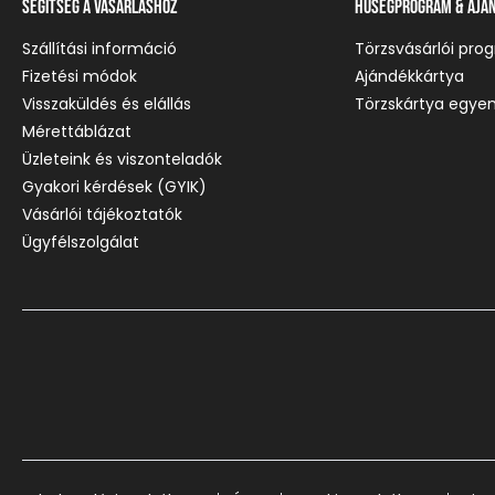
Segítség a vásárláshoz
Hűségprogram & Ajá
Szállítási információ
Törzsvásárlói pro
Fizetési módok
Ajándékkártya
Visszaküldés és elállás
Törzskártya egyen
Mérettáblázat
Üzleteink és viszonteladók
Gyakori kérdések (GYIK)
Vásárlói tájékoztatók
Ügyfélszolgálat