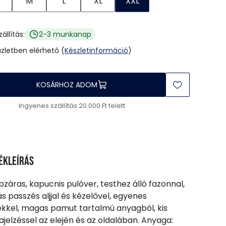
M
L
XL
XXL
zállítás:
2-3 munkanap
üzletben elérhető (
Készletinformáció
)
KOSÁRHOZ ADOM
Ingyenes szállítás 20.000 Ft felett
ékleírás
ipzáras, kapucnis pulóver, testhez álló fazonnal,
s passzés aljjal és kézelővel, egyenes
kkel, magas pamut tartalmú anyagból, kis
jelzéssel az elején és az oldalában. Anyaga: