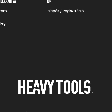
ndékkártya
Fiók
gram
Belépés / Regisztráció
leg