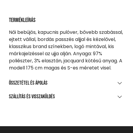
Termékleírás
Női bebújós, kapucnis pulóver, bővebb szabással,
ejtett vállal, bordás passzés aljjal és kézelővel,
klasszikus brand színekben, logó mintával, kis
márkajelzéssel az ujja alján. Anyaga: 97%
poliészter, 3% elasztán, jacquard kötésű anyag. A
modell 175 cm magas és S-es méretet visel.
Összetétel és ápolás
ANYAGÖSSZETÉTEL
Szállítás és visszaküldés
100% poliészter jakárd
SZÁLLÍTÁS
20 000 Ft feletti vásárlás esetén
Ingyenes