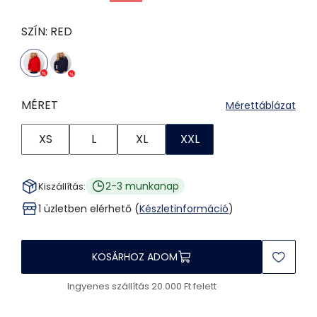
SZÍN:
RED
MÉRET
Mérettáblázat
XS
L
XL
XXL
2-3 munkanap
Kiszállítás:
1 üzletben elérhető (
Készletinformáció
)
KOSÁRHOZ ADOM
Ingyenes szállítás 20.000 Ft felett