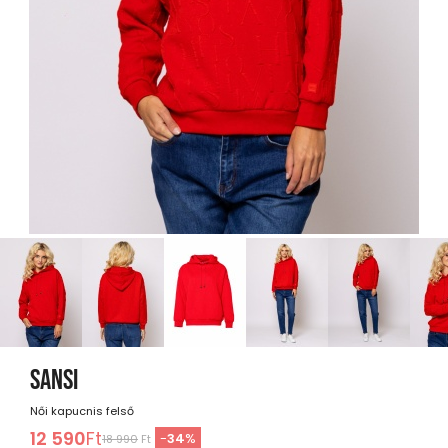
SANSI
Női kapucnis felső
12 590
Ft
-
34
%
18 990
Ft