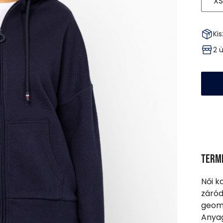
XS
Kis
2 
Term
Női k
záród
geome
Anyag