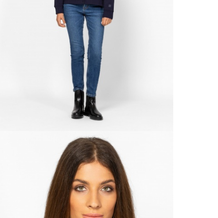
VIS
Csere
30 n
Vissz
1 290
Részl