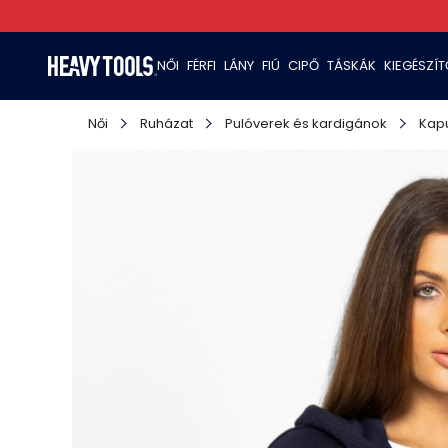
NŐI
FÉRFI
LÁNY
FIÚ
CIPŐ
TÁSKÁK
KIEGÉSZÍ
Női
Ruházat
Pulóverek és kardigánok
Kapu