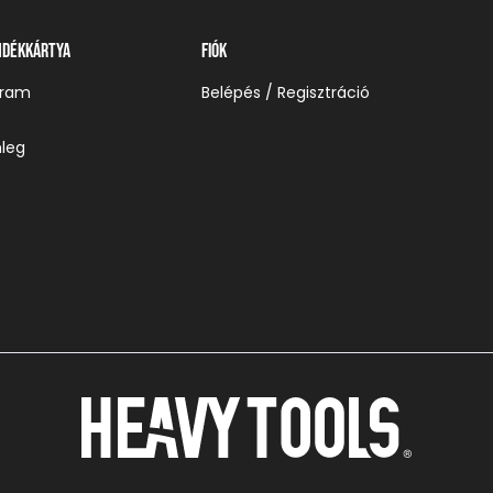
ndékkártya
Fiók
gram
Belépés / Regisztráció
leg