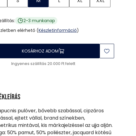
S
M
L
XL
XXL
zállítás:
2-3 munkanap
üzletben elérhető (
Készletinformáció
)
KOSÁRHOZ ADOM
Ingyenes szállítás 20.000 Ft felett
ékleírás
apucnis pulóver, bővebb szabással, cipzáros
ással, ejtett vállal, brand színekben,
trikus mintával, kis márkajelzéssel az ujja alján.
a: 50% pamut, 50% poliészter, jacquard kötésű