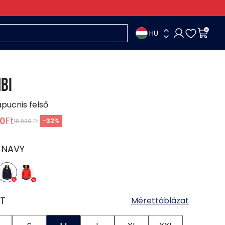
HU
0
BI
apucnis felső
90
Ft
-
32
%
18 990
Ft
:
NAVY
T
Mérettáblázat