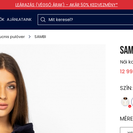
LEÁRAZÁS (VÉGSŐ ÁRAK) - AKÁR 50% KEDVEZMÉNY*
TŐK
AJÁNLATAINK
cnis pulóver
SAMBI
SAM
Női k
12 9
SZÍN
MÉRE