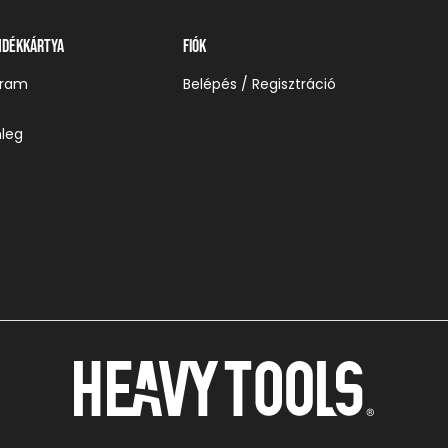
ndékkártya
Fiók
gram
Belépés / Regisztráció
leg