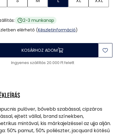
S
M
L
XL
XXL
zállítás:
2-3 munkanap
üzletben elérhető (
Készletinformáció
)
KOSÁRHOZ ADOM
Ingyenes szállítás 20.000 Ft felett
ékleírás
apucnis pulóver, bővebb szabással, cipzáros
ással, ejtett vállal, brand színekben,
trikus mintával, kis márkajelzéssel az ujja alján.
a: 50% pamut, 50% poliészter, jacquard kötésű