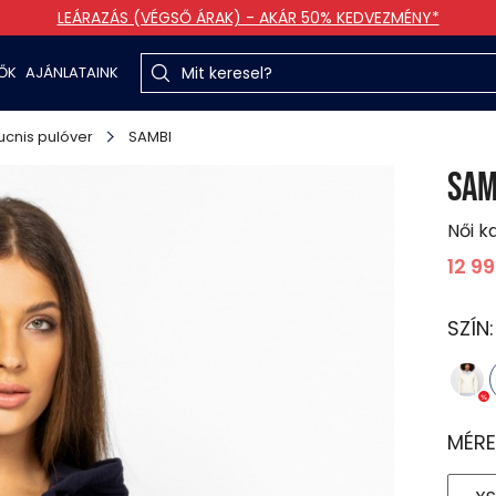
LEÁRAZÁS (VÉGSŐ ÁRAK) - AKÁR 50% KEDVEZMÉNY*
TŐK
AJÁNLATAINK
cnis pulóver
SAMBI
SAM
Női k
12 9
SZÍN
MÉRE