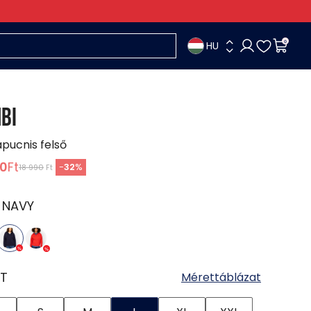
HU
0
BI
apucnis felső
90
Ft
-
32
%
18 990
Ft
:
NAVY
T
Mérettáblázat