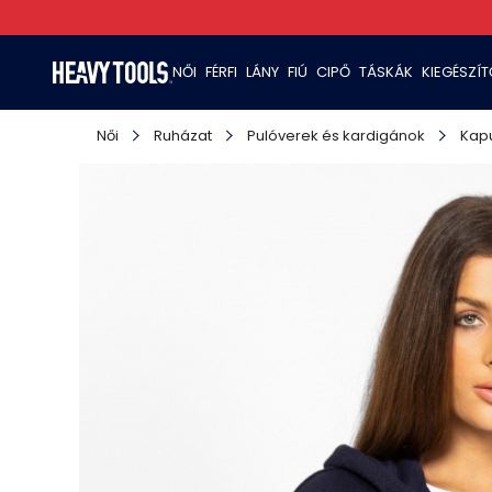
NŐI
FÉRFI
LÁNY
FIÚ
CIPŐ
TÁSKÁK
KIEGÉSZÍ
Női
Ruházat
Pulóverek és kardigánok
Kapu