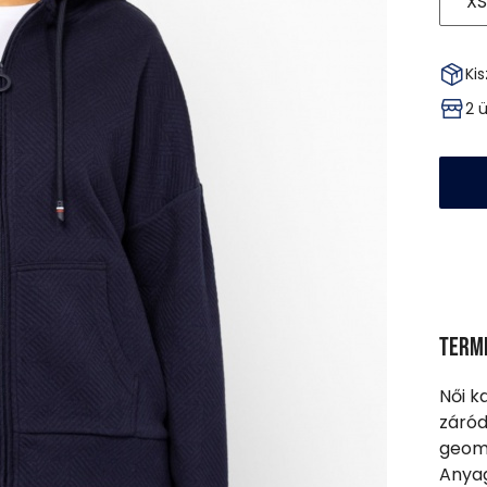
XS
Kis
2 
Term
Női k
záród
geome
Anyag