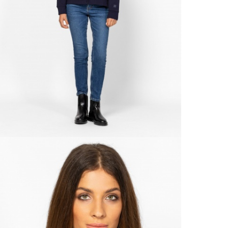
VIS
Csere
30 n
Vissz
1 290
Részl