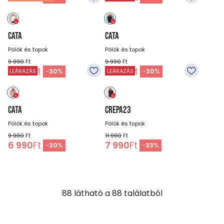
CATA
CATA
Pólók és topok
Pólók és topok
9 990
Ft
9 990
Ft
6 990
Ft
6 990
Ft
-
30
%
-
30
%
LEÁRAZÁS
LEÁRAZÁS
CATA
CREPA23
Pólók és topok
Pólók és topok
9 990
Ft
11 990
Ft
6 990
Ft
7 990
Ft
-
30
%
-
33
%
88
látható a
88
találatból