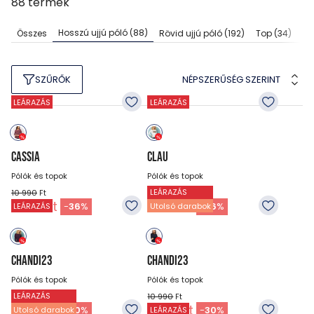
88
termék
Hosszú ujjú póló
(88)
Összes
Rövid ujjú póló
(192)
Top
(34)
Ga
NÉPSZERŰSÉG SZERINT
SZŰRŐK
LEÁRAZÁS
LEÁRAZÁS
CASSIA
CLAU
Pólók és topok
Pólók és topok
LEÁRAZÁS
10 990
Ft
10 990
Ft
6 990
Ft
6 990
Ft
-
36
%
-
36
%
LEÁRAZÁS
Utolsó darabok
CHANDI23
CHANDI23
Pólók és topok
Pólók és topok
LEÁRAZÁS
10 990
Ft
10 990
Ft
7 690
Ft
7 690
Ft
-
30
%
-
30
%
Utolsó darabok
LEÁRAZÁS