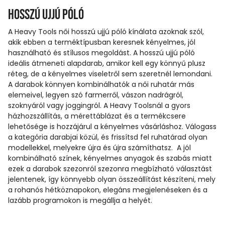
Hosszú ujjú póló
A Heavy Tools női hosszú ujjú póló kínálata azoknak szól,
akik ebben a terméktípusban keresnek kényelmes, jól
használható és stílusos megoldást. A hosszú ujjú póló
ideális átmeneti alapdarab, amikor kell egy könnyű plusz
réteg, de a kényelmes viseletről sem szeretnél lemondani.
A darabok könnyen kombinálhatók a női ruhatár más
elemeivel, legyen szó farmerről, vászon nadrágról,
szoknyáról vagy joggingról. A Heavy Toolsnál a gyors
házhozszállítás, a mérettáblázat és a termékcsere
lehetősége is hozzájárul a kényelmes vásárláshoz. Válogass
a kategória darabjai közül, és frissítsd fel ruhatárad olyan
modellekkel, melyekre újra és újra számíthatsz. A jól
kombinálható színek, kényelmes anyagok és szabás miatt
ezek a darabok szezonról szezonra megbízható választást
jelentenek, így könnyebb olyan összeállítást készíteni, mely
a rohanós hétköznapokon, elegáns megjelenéseken és a
lazább programokon is megállja a helyét.