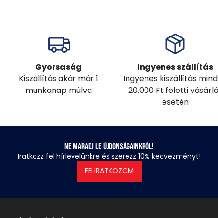
Gyorsaság
Ingyenes szállítás
Kiszállítás akár már 1
Ingyenes kiszállítás min
munkanap múlva
20.000 Ft feletti vásárl
esetén
Ne maradj le újdonságainkról!
Iratkozz fel hírlevelünkre és szerezz 10% kedvezményt!
FELIRATKOZOM