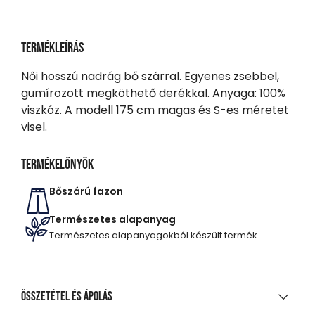
Termékleírás
Női hosszú nadrág bő szárral. Egyenes zsebbel,
gumírozott megköthető derékkal. Anyaga: 100%
viszkóz. A modell 175 cm magas és S-es méretet
visel.
Termékelőnyök
Bőszárú fazon
Természetes alapanyag
Természetes alapanyagokból készült termék.
Összetétel és ápolás