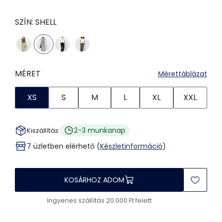
SZÍN:
SHELL
MÉRET
Mérettáblázat
XS
S
M
L
XL
XXL
2-3 munkanap
Kiszállítás:
7 üzletben elérhető (
Készletinformáció
)
KOSÁRHOZ ADOM
Ingyenes szállítás 20.000 Ft felett