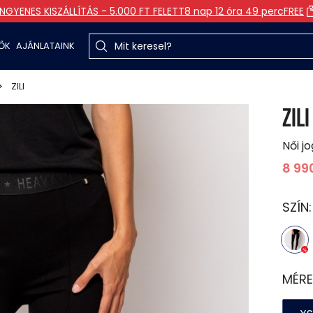
INGYENES KISZÁLLÍTÁS - 5.000 FT FELETT
8 nap 12 óra 49 perc
FREE
TŐK
AJÁNLATAINK
ZILI
ZILI
Női j
8 99
SZÍN
MÉRE