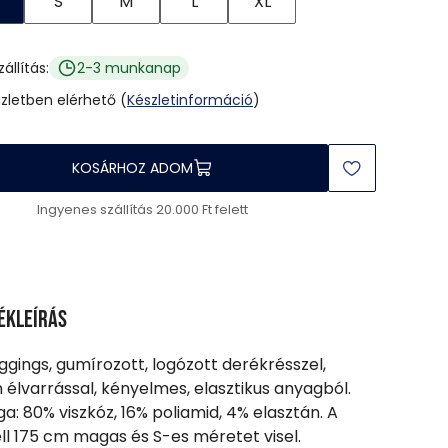
S
M
L
XL
zállítás:
2-3 munkanap
üzletben elérhető (
Készletinformáció
)
KOSÁRHOZ ADOM
Ingyenes szállítás 20.000 Ft felett
ékleírás
eggings, gumírozott, logózott derékrésszel,
n élvarrással, kényelmes, elasztikus anyagból.
a: 80% viszkóz, 16% poliamid, 4% elasztán. A
l 175 cm magas és S-es méretet visel.