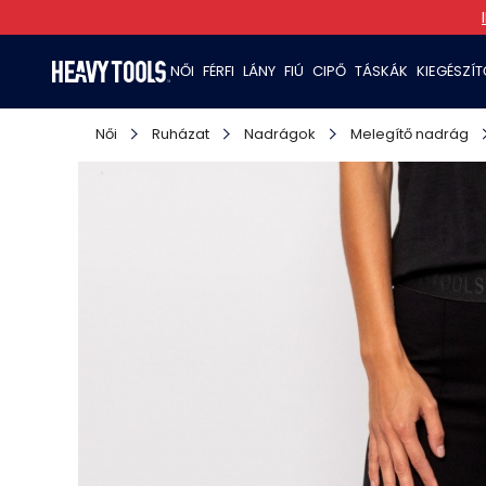
NŐI
FÉRFI
LÁNY
FIÚ
CIPŐ
TÁSKÁK
KIEGÉSZÍ
Női
Ruházat
Nadrágok
Melegítő nadrág