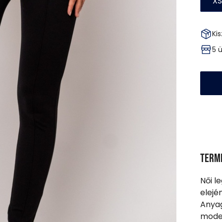
XS
Kis
5 
Term
Női l
elejé
Anyag
model