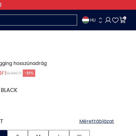
HU
0
ogging hosszúnadrág
0
Ft
-
31
%
12 990
Ft
:
BLACK
T
Mérettáblázat