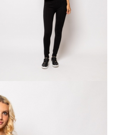
Csere
30 n
Vissz
1 290
Részl