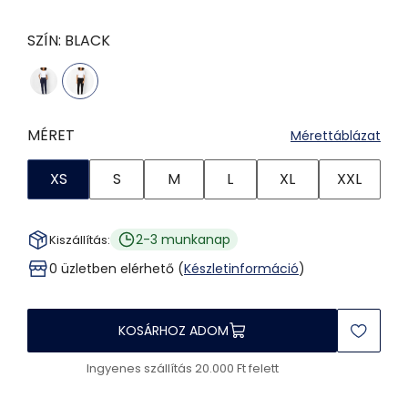
SZÍN:
BLACK
MÉRET
Mérettáblázat
XS
S
M
L
XL
XXL
2-3 munkanap
Kiszállítás:
0 üzletben elérhető (
Készletinformáció
)
KOSÁRHOZ ADOM
Ingyenes szállítás 20.000 Ft felett