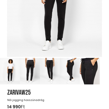
ZARIVAW25
Női jogging hosszúnadrág
14 990
Ft