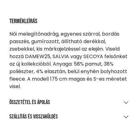
Termékleírás
Női melegítőnadrág, egyenes szárral, bordás
passzés, gumírozott, állítható derékkal,
zsebekkel, kis márkajelzéssel az elején. Viseld
hozzá DAMEW25, SALVIA vagy SECOYA felsőnket
az új kollekcióból. Anyaga: 58% pamut, 38%
poliészter, 4% elasztán, belül enyhén bolyhozott
fleece. A modell 175 cm magas és S-es méretet
visel.
Összetétel és ápolás
ANYAGÖSSZETÉTEL
Szállítás és visszaküldés
58% pamut, 38% poliészter, 4% elasztán, belső réteg:
SZÁLLÍTÁS
világos, kefés polár