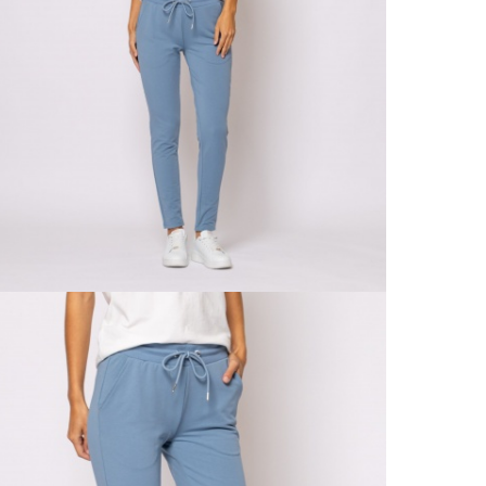
Részl
VIS
Csere
30 n
Vissz
1 290
Részl