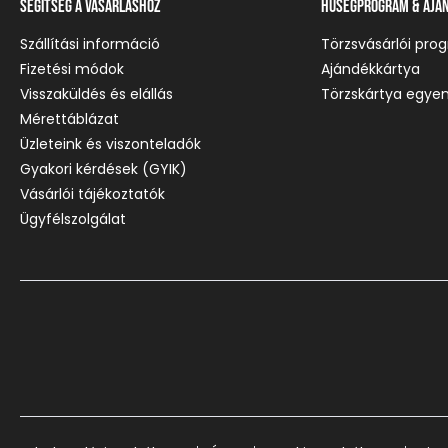
Segítség a vásárláshoz
Hűségprogram & Ajá
Szállítási információ
Törzsvásárlói pro
Fizetési módok
Ajándékkártya
Visszaküldés és elállás
Törzskártya egyen
Mérettáblázat
Üzleteink és viszonteladók
Gyakori kérdések (GYIK)
Vásárlói tájékoztatók
Ügyfélszolgálat