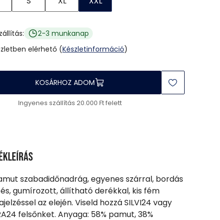
S
XL
XXL
zállítás:
2-3 munkanap
üzletben elérhető (
Készletinformáció
)
KOSÁRHOZ ADOM
Ingyenes szállítás 20.000 Ft felett
ékleírás
amut szabadidőnadrág, egyenes szárral, bordás
és, gumírozott, állítható derékkal, kis fém
jelzéssel az elején. Viseld hozzá SILVI24 vagy
A24 felsőnket. Anyaga: 58% pamut, 38%