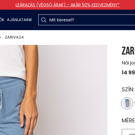
LEÁRAZÁS (VÉGSŐ ÁRAK) - AKÁR 50% KEDVEZMÉNY*
TŐK
AJÁNLATAINK
ZARIVA24
ZAR
Női j
14 9
SZÍN
MÉRE