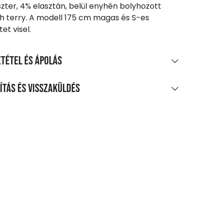
szter, 4% elasztán, belül enyhén bolyhozott
h terry. A modell 175 cm magas és S-es
et visel.
tétel és ápolás
AGÖSSZETÉTEL
ítás és visszaküldés
amut, 38% poliészter, 4% elasztán, belső réteg:
LÍTÁS
os, kefés polár
0 Ft feletti vásárlás esetén
enes
agpontra, automatába
t-tól
zszállítás
 Ft-tól