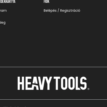
ndékkártya
Fiók
gram
Belépés / Regisztráció
leg