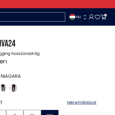
HU
0
IVA24
ogging hosszúnadrág
90
Ft
:
NIAGARA
T
Mérettáblázat