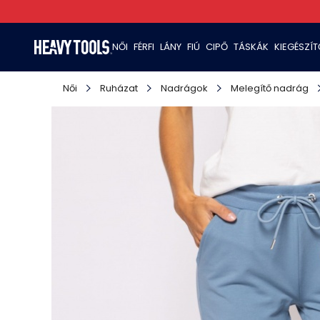
NŐI
FÉRFI
LÁNY
FIÚ
CIPŐ
TÁSKÁK
KIEGÉSZÍ
Női
Ruházat
Nadrágok
Melegítő nadrág