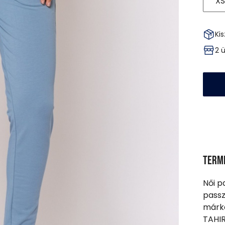
XS
Kis
2 
Term
Női p
passz
márka
TAHIR