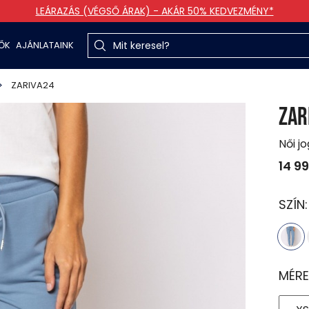
LEÁRAZÁS (VÉGSŐ ÁRAK) - AKÁR 50% KEDVEZMÉNY*
TŐK
AJÁNLATAINK
ZARIVA24
ZAR
Női j
14 9
SZÍN
MÉRE