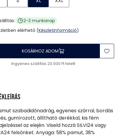
S
XL
XXL
zállítás:
2-3 munkanap
üzletben elérhető (
Készletinformáció
)
KOSÁRHOZ ADOM
Ingyenes szállítás 20.000 Ft felett
ékleírás
amut szabadidőnadrág, egyenes szárral, bordás
és, gumírozott, állítható derékkal, kis fém
jelzéssel az elején. Viseld hozzá SILVI24 vagy
A24 felsőnket. Anyaga: 58% pamut, 38%