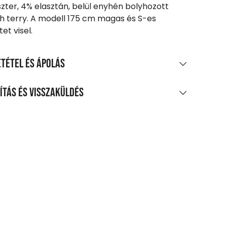
szter, 4% elasztán, belül enyhén bolyhozott
h terry. A modell 175 cm magas és S-es
et visel.
tétel és ápolás
AGÖSSZETÉTEL
ítás és visszaküldés
amut, 38% poliészter, 4% elasztán, belső réteg:
LÍTÁS
os, kefés polár
0 Ft feletti vásárlás esetén
enes
agpontra, automatába
t-tól
zszállítás
 Ft-tól