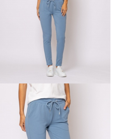
Részl
VIS
Csere
30 n
Vissz
1 290
Részl