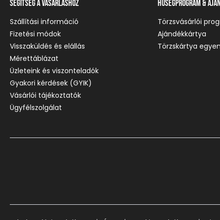
Segítség a vásárláshoz
Hűségprogram & Ajá
Szállítási információ
Törzsvásárlói pro
Fizetési módok
Ajándékkártya
Visszaküldés és elállás
Törzskártya egyen
Mérettáblázat
Üzleteink és viszonteladók
Gyakori kérdések (GYIK)
Vásárlói tájékoztatók
Ügyfélszolgálat