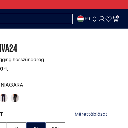
HU
0
IVA24
ogging hosszúnadrág
90
Ft
:
NIAGARA
T
Mérettáblázat