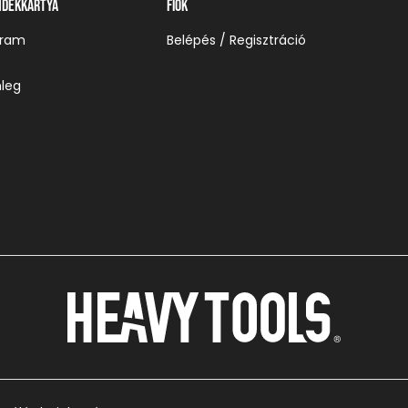
ndékkártya
Fiók
gram
Belépés / Regisztráció
leg