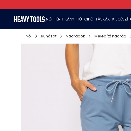
NŐI
FÉRFI
LÁNY
FIÚ
CIPŐ
TÁSKÁK
KIEGÉSZÍ
Női
Ruházat
Nadrágok
Melegítő nadrág