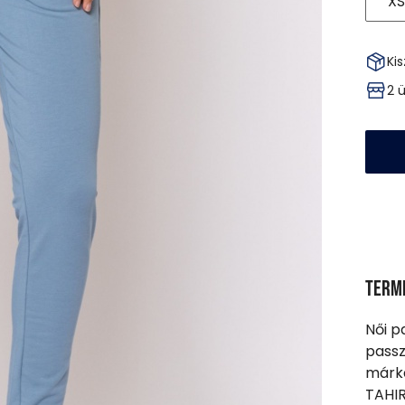
XS
Kis
2 
Term
Női p
passz
márka
TAHIR