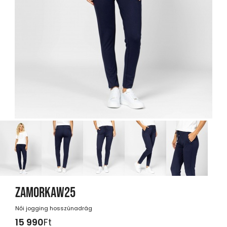
ZAMORKAW25
Női jogging hosszúnadrág
15 990
Ft