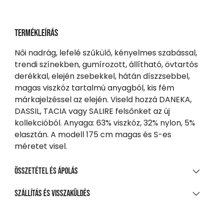
Termékleírás
Női nadrág, lefelé szűkülő, kényelmes szabással,
trendi színekben, gumírozott, állítható, övtartós
derékkal, elején zsebekkel, hátán díszzsebbel,
magas viszkóz tartalmú anyagból, kis fém
márkajelzéssel az elején. Viseld hozzá DANEKA,
DASSIL, TACIA vagy SALIRE felsőnket az új
kollekcióból. Anyaga: 63% viszkóz, 32% nylon, 5%
elasztán. A modell 175 cm magas és S-es
méretet visel.
Összetétel és ápolás
ANYAGÖSSZETÉTEL
Szállítás és visszaküldés
63% viszkóz | 32% nejlon | 5% elasztán
SZÁLLÍTÁS