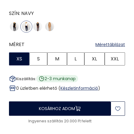
SZÍN:
NAVY
MÉRET
Mérettáblázat
XS
S
M
L
XL
XXL
2-3 munkanap
Kiszállítás:
0 üzletben elérhető (
Készletinformáció
)
KOSÁRHOZ ADOM
Ingyenes szállítás 20.000 Ft felett