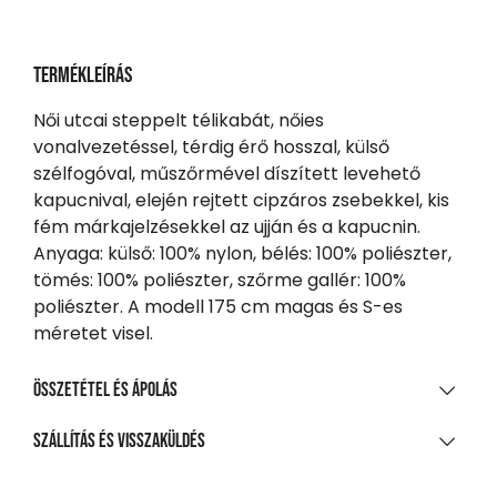
Termékleírás
Női utcai steppelt télikabát, nőies
vonalvezetéssel, térdig érő hosszal, külső
szélfogóval, műszőrmével díszített levehető
kapucnival, elején rejtett cipzáros zsebekkel, kis
fém márkajelzésekkel az ujján és a kapucnin.
Anyaga: külső: 100% nylon, bélés: 100% poliészter,
tömés: 100% poliészter, szőrme gallér: 100%
poliészter. A modell 175 cm magas és S-es
méretet visel.
Összetétel és ápolás
ANYAGÖSSZETÉTEL
Szállítás és visszaküldés
100% nejlon, PA bevonattal
SZÁLLÍTÁS