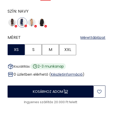
SZÍN:
NAVY
MÉRET
Mérettáblázat
XS
S
M
XXL
2-3 munkanap
Kiszállítás:
0 üzletben elérhető (
Készletinformáció
)
KOSÁRHOZ ADOM
Ingyenes szállítás 20.000 Ft felett