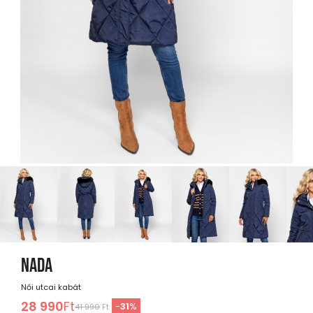
NADA
Női utcai kabát
28 990
Ft
-
31
%
41 990
Ft