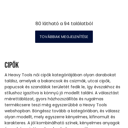
80
látható a
94
találatból
TOVÁBBIAK MEGJELENÍTÉSE
Cipők
A Heavy Tools női cipők kategóriájában olyan darabokat
találsz, amelyek a bakancsok és csizmák, utcai cipők,
papucsok és szandálok területét fedik le, így évszakhoz és
stílushoz igazítva is könnyű jó modellt találni. A választást
mérettáblázat, gyors házhozszállítás és rugalmas
termékcsere teszi még egyszerűbbé a Heavy Tools
webshopban. Böngéssz tovább a kategóriában, és válassz
olyan modellt, mely egyszerre kényelmes, kifinomult és
karakteres. A jól kombinálható színek, kényelmes anyagok