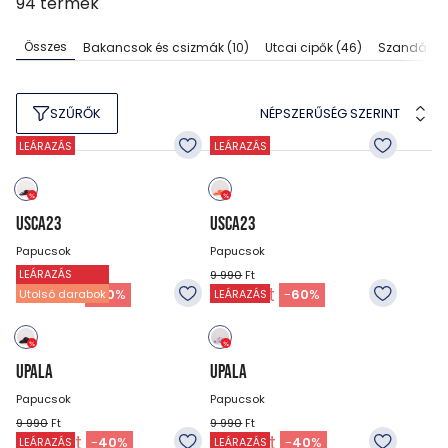
94
termék
Összes
Bakancsok és csizmák
(10)
Utcai cipők
(46)
Szandálok
NÉPSZERŰSÉG SZERINT
SZŰRŐK
LEÁRAZÁS
LEÁRAZÁS
USCA23
USCA23
Papucsok
Papucsok
LEÁRAZÁS
9 990
Ft
9 990
Ft
3 990
Ft
3 990
Ft
-
60
%
-
60
%
Utolsó darabok
LEÁRAZÁS
UPALA
UPALA
Papucsok
Papucsok
9 990
Ft
9 990
Ft
5 990
Ft
5 990
Ft
-
40
%
-
40
%
LEÁRAZÁS
LEÁRAZÁS