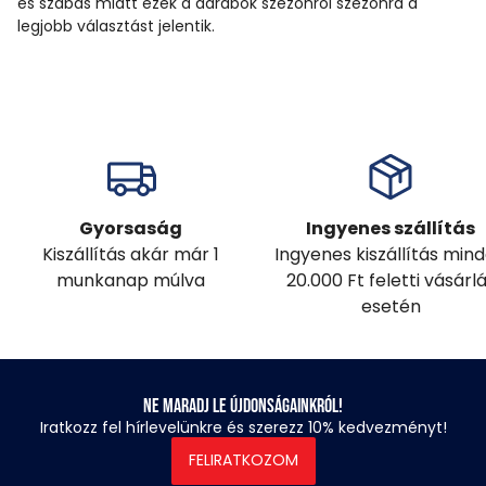
és szabás miatt ezek a darabok szezonról szezonra a
legjobb választást jelentik.
Gyorsaság
Ingyenes szállítás
Kiszállítás akár már 1
Ingyenes kiszállítás min
munkanap múlva
20.000 Ft feletti vásárl
esetén
Ne maradj le újdonságainkról!
Iratkozz fel hírlevelünkre és szerezz 10% kedvezményt!
FELIRATKOZOM