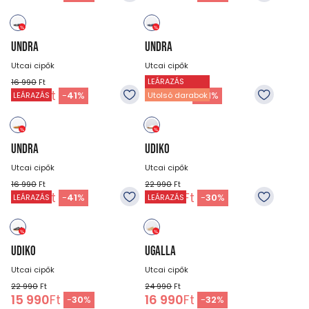
UNDRA
UNDRA
Utcai cipők
Utcai cipők
LEÁRAZÁS
16 990
Ft
16 990
Ft
9 990
Ft
9 990
Ft
-
41
%
-
41
%
LEÁRAZÁS
Utolsó darabok
UNDRA
UDIKO
Utcai cipők
Utcai cipők
16 990
Ft
22 990
Ft
9 990
Ft
15 990
Ft
-
41
%
-
30
%
LEÁRAZÁS
LEÁRAZÁS
UDIKO
UGALLA
Utcai cipők
Utcai cipők
22 990
Ft
24 990
Ft
15 990
Ft
16 990
Ft
-
30
%
-
32
%