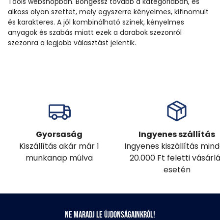
Tools webshopban. Böngéssz tovább a kategóriában, és
alkoss olyan szettet, mely egyszerre kényelmes, kifinomult
és karakteres. A jól kombinálható színek, kényelmes
anyagok és szabás miatt ezek a darabok szezonról
szezonra a legjobb választást jelentik.
Gyorsaság
Ingyenes szállítás
Kiszállítás akár már 1
Ingyenes kiszállítás min
munkanap múlva
20.000 Ft feletti vásárl
esetén
Ne maradj le újdonságainkról!