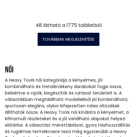
48
látható a
1775
találatból
TOVÁBBIAK MEGJELENÍTÉSE
Női
A Heavy Tools női kategóriája a kényelmes, jól
kombinálható és trendérzékeny darabokat fogja össze,
beleértve a cipők, kiegészítők és ruházat területeit is. A
választékban megtalálható modellekből jól kombinálható,
sportosan elegáns, olykor kifejezetten nőies öltözékek
állíthatók össze. A Heavy Tools női kínálata a kényelmet, a
kifinomult részleteket és a jól variálható alapokat helyezi
előtérbe. A választást mérettáblázat, gyors házhozszállítás
és rugalmas termékcsere teszi még egyszerűbb a Heavy