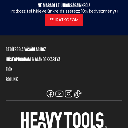
Ne maradj le újdonságainkról!
Iratkozz fel hírlevelünkre és szerezz 10% kedvezményt!
FELIRATKOZOM
Segítség a vásárláshoz
Hűségprogram & Ajándékkártya
Szállítási információ
Fizetési módok
Fiók
Törzsvásárlói program
Visszaküldés és elállás
Ajándékkártya
Rólunk
Belépés / Regisztráció
Mérettáblázat
Törzskártya egyenleg
Üzleteink és viszonteladók
A Heavy Tools márka
Gyakori kérdések (GYIK)
Viszonteladói információ
Vásárlói tájékoztatók
Csapatruházat
Ügyfélszolgálat
Széchenyi Terv Plusz
Karrier