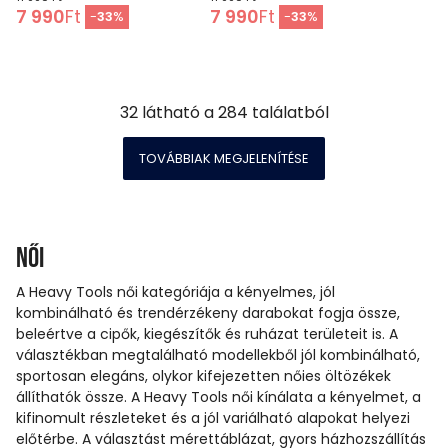
7 990
Ft
7 990
Ft
-
33
%
-
33
%
32
látható a
284
találatból
TOVÁBBIAK MEGJELENÍTÉSE
Női
A Heavy Tools női kategóriája a kényelmes, jól
kombinálható és trendérzékeny darabokat fogja össze,
beleértve a cipők, kiegészítők és ruházat területeit is. A
választékban megtalálható modellekből jól kombinálható,
sportosan elegáns, olykor kifejezetten nőies öltözékek
állíthatók össze. A Heavy Tools női kínálata a kényelmet, a
kifinomult részleteket és a jól variálható alapokat helyezi
előtérbe. A választást mérettáblázat, gyors házhozszállítás