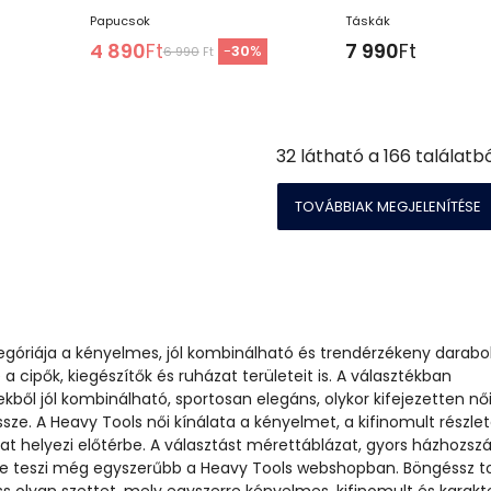
Papucsok
Táskák
4 890
Ft
7 990
Ft
-
30
%
6 990
Ft
32
látható a
166
találatbó
TOVÁBBIAK MEGJELENÍTÉSE
egóriája a kényelmes, jól kombinálható és trendérzékeny darabo
 a cipők, kiegészítők és ruházat területeit is. A választékban
ből jól kombinálható, sportosan elegáns, olykor kifejezetten nő
ssze. A Heavy Tools női kínálata a kényelmet, a kifinomult részle
kat helyezi előtérbe. A választást mérettáblázat, gyors házhozszál
e teszi még egyszerűbb a Heavy Tools webshopban. Böngéssz t