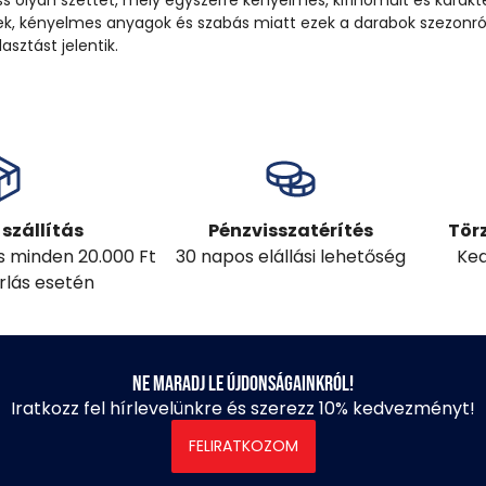
ss olyan szettet, mely egyszerre kényelmes, kifinomult és karakt
nek, kényelmes anyagok és szabás miatt ezek a darabok szezonró
asztást jelentik.
szállítás
Pénzvisszatérítés
Tör
ás minden 20.000 Ft
30 napos elállási lehetőség
Ked
árlás esetén
Ne maradj le újdonságainkról!
Iratkozz fel hírlevelünkre és szerezz 10% kedvezményt!
FELIRATKOZOM