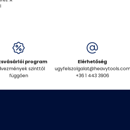
eres. A
l
zsvásárlói program
Elérhetőség
vezmények szinttől
ugyfelszolgalat@heavytools.co
függően
+36 1 443 3906