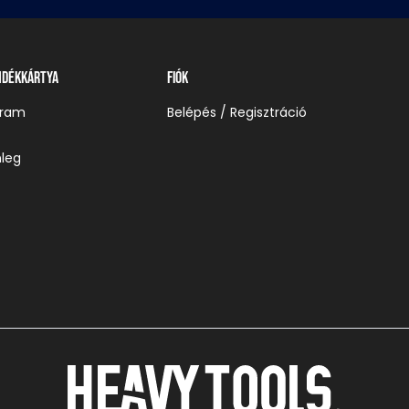
ndékkártya
Fiók
gram
Belépés / Regisztráció
leg