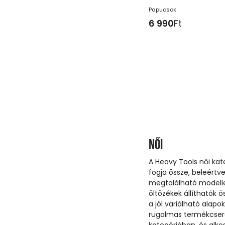
Papucsok
6 990
Ft
Női
A Heavy Tools női kat
fogja össze, beleértve
megtalálható modellek
öltözékek állíthatók ö
a jól variálható alapo
rugalmas termékcser