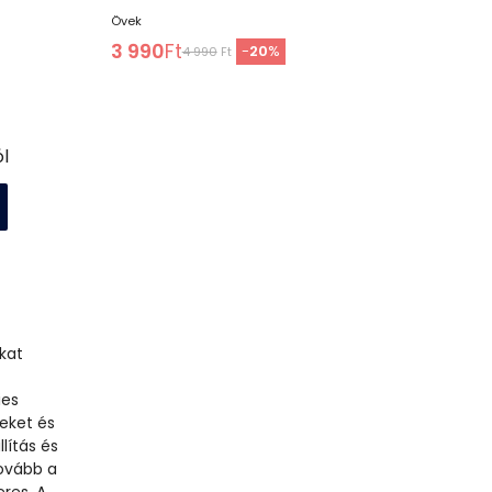
Övek
3 990
Ft
-
20
%
4 990
Ft
l
kat
ies
teket és
lítás és
ovább a