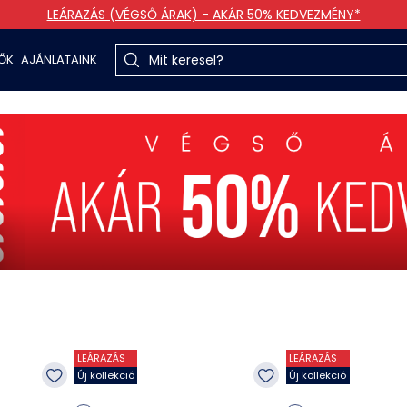
LEÁRAZÁS (VÉGSŐ ÁRAK) - AKÁR 50% KEDVEZMÉNY*
TŐK
AJÁNLATAINK
LEÁRAZÁS
LEÁRAZÁS
Új kollekció
Új kollekció