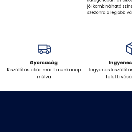
kategóriában, és alko
jól kombinálható szí
szezonra a legjobb vál
Gyorsaság
Ingyenes 
Kiszállítás akár már 1 munkanap
Ingyenes kiszállít
múlva
feletti vás