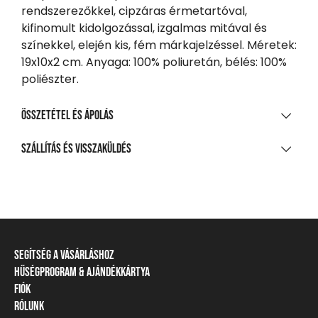
rendszerezőkkel, cipzáras érmetartóval,
kifinomult kidolgozással, izgalmas mitával és
színekkel, elején kis, fém márkajelzéssel. Méretek:
19x10x2 cm. Anyaga: 100% poliuretán, bélés: 100%
poliészter.
Összetétel és ápolás
ANYAGÖSSZETÉTEL
Szállítás és visszaküldés
Pu
SZÁLLÍTÁS
TISZTÍTÁS ÉS KEZELÉS
20 000 Ft feletti vásárlás esetén
Ingyenes
Nem mosható
Csomagpontra, automatába
Nem fehéríthető!
Segítség a vásárláshoz
990 Ft-tól
Gépben nem szárítható!
Hűségprogram & Ajándékkártya
Szállítási információ
Házhozszállítás
Fiók
Törzsvásárlói program
Fizetési módok
Nem vasalható!
1 290 Ft-tól
Rólunk
Belépés / Regisztráció
Ajándékkártya
Visszaküldés és elállás
Nem vegytisztítható!