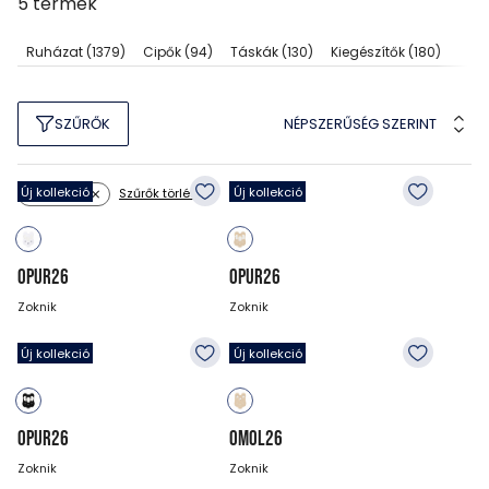
5
termék
Ruházat
(1379)
Cipők
(94)
Táskák
(130)
Kiegészítők
(180)
NÉPSZERŰSÉG SZERINT
SZŰRŐK
Új kollekció
Új kollekció
Szűrők törlése
Méret: 43
OPUR26
OPUR26
Zoknik
Zoknik
3 990
Ft
3 990
Ft
Új kollekció
Új kollekció
OPUR26
OMOL26
Zoknik
Zoknik