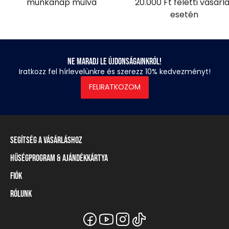
munkanap múlva
20.000 Ft feletti vásárl
esetén
Ne maradj le újdonságainkról!
Iratkozz fel hírlevelünkre és szerezz 10% kedvezményt!
FELIRATKOZOM
Segítség a vásárláshoz
Hűségprogram & Ajándékkártya
Szállítási információ
Fizetési módok
Fiók
Törzsvásárlói program
Visszaküldés és elállás
Ajándékkártya
Rólunk
Belépés / Regisztráció
Mérettáblázat
Törzskártya egyenleg
Üzleteink és viszonteladók
A Heavy Tools márka
Gyakori kérdések (GYIK)
Viszonteladói információ