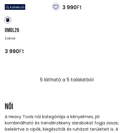
3 990
Ft
3 990
Ft
Új kollekció
OMOL26
Zoknik
3 990
Ft
5
látható a
5
találatból
Női
A Heavy Tools női kategóriája a kényelmes, jól
kombinálható és trendérzékeny darabokat fogja össze,
beleértve a cipők, kiegészítők és ruházat területeit is. A