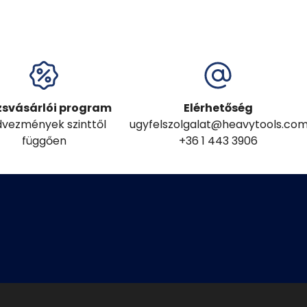
zsvásárlói program
Elérhetőség
vezmények szinttől
ugyfelszolgalat@heavytools.co
függően
+36 1 443 3906