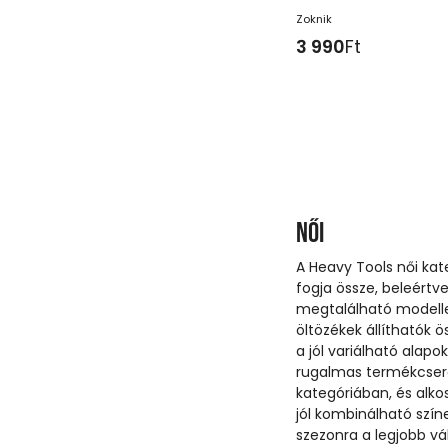
Zoknik
3 990
Ft
Női
A Heavy Tools női kat
fogja össze, beleértve
megtalálható modellek
öltözékek állíthatók ö
a jól variálható alapo
rugalmas termékcser
kategóriában, és alko
jól kombinálható szí
szezonra a legjobb vál