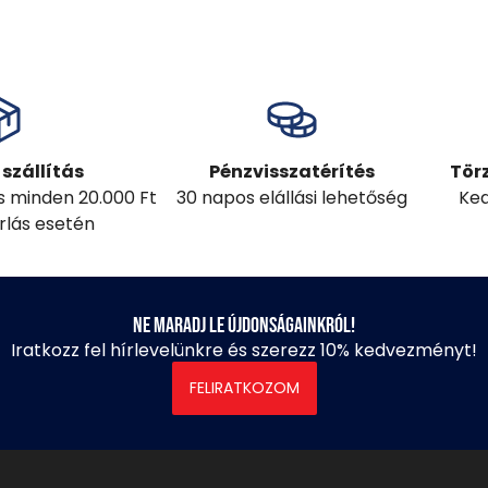
szállítás
Pénzvisszatérítés
Tör
ás minden 20.000 Ft
30 napos elállási lehetőség
Ked
árlás esetén
Ne maradj le újdonságainkról!
Iratkozz fel hírlevelünkre és szerezz 10% kedvezményt!
FELIRATKOZOM