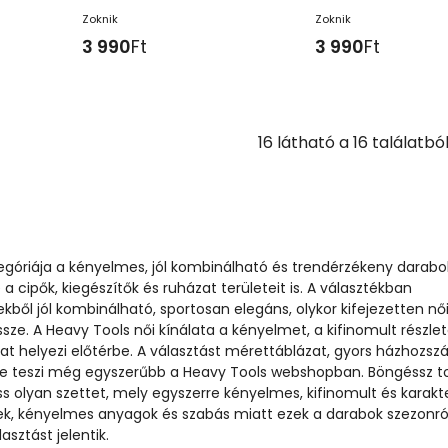
Zoknik
Zoknik
3 990
Ft
3 990
Ft
16
látható a
16
találatbó
egóriája a kényelmes, jól kombinálható és trendérzékeny darabo
 a cipők, kiegészítők és ruházat területeit is. A választékban
ből jól kombinálható, sportosan elegáns, olykor kifejezetten nő
ssze. A Heavy Tools női kínálata a kényelmet, a kifinomult részle
kat helyezi előtérbe. A választást mérettáblázat, gyors házhozszál
e teszi még egyszerűbb a Heavy Tools webshopban. Böngéssz t
ss olyan szettet, mely egyszerre kényelmes, kifinomult és karakt
nek, kényelmes anyagok és szabás miatt ezek a darabok szezonró
asztást jelentik.