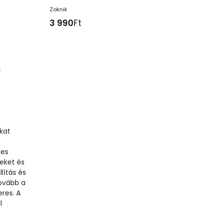
Zoknik
3 990
Ft
l
kat
ies
teket és
lítás és
ovább a
eres. A
l