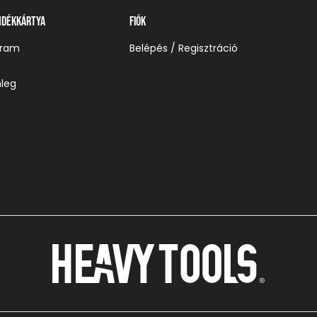
ndékkártya
Fiók
gram
Belépés / Regisztráció
leg