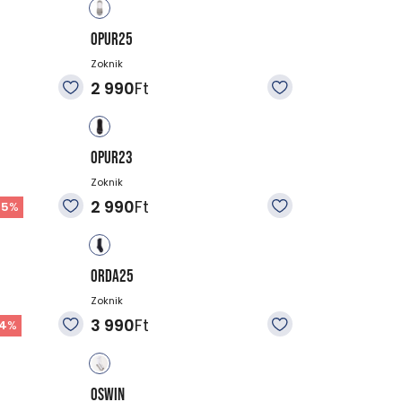
OPUR25
Zoknik
2 990
Ft
OPUR23
Zoknik
2 990
Ft
25
%
ORDA25
Zoknik
3 990
Ft
14
%
OSWIN