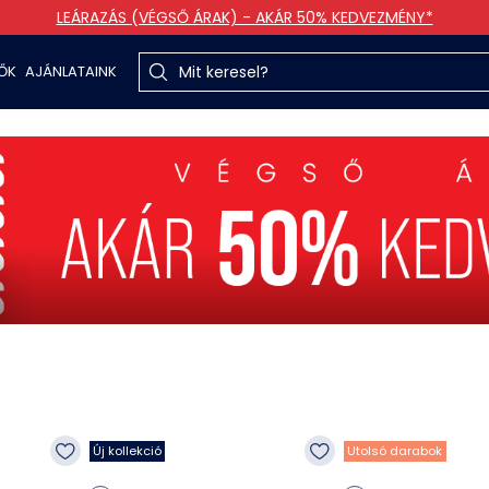
LEÁRAZÁS (VÉGSŐ ÁRAK) - AKÁR 50% KEDVEZMÉNY*
TŐK
AJÁNLATAINK
Új kollekció
Utolsó darabok