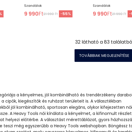
Szandálok
Szandálok
9 990
Ft
9 990
Ft
%
-
55
%
-
21 990
Ft
21 990
Ft
32
látható a
83
találatbó
TOVÁBBIAK MEGJELENÍTÉSE
egóriája a kényelmes, jól kombinálható és trendérzékeny darabo
 a cipők, kiegészítők és ruházat területeit is. A választékban
ből jól kombinálható, sportosan elegáns, olykor kifejezetten nő
ssze. A Heavy Tools női kínálata a kényelmet, a kifinomult részle
kat helyezi előtérbe. A választást mérettáblázat, gyors házhozszál
e teszi még egyszerűbb a Heavy Tools webshopban. Böngéssz t