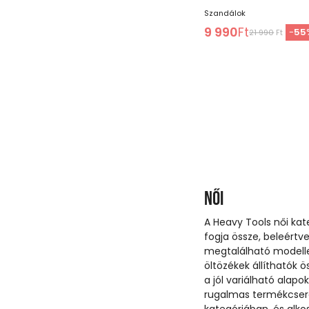
Szandálok
9 990
Ft
-
55
21 990
Ft
Női
A Heavy Tools női kat
fogja össze, beleértve
megtalálható modellek
öltözékek állíthatók ö
a jól variálható alapo
rugalmas termékcser