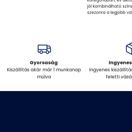
kategóriában, és alko
jól kombinálható szí
szezonra a legjobb vál
Gyorsaság
Ingyenes 
Kiszállítás akár már 1 munkanap
Ingyenes kiszállít
múlva
feletti vás