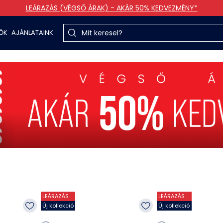
LEÁRAZÁS (VÉGSŐ ÁRAK) - AKÁR 50% KEDVEZMÉNY*
TŐK
AJÁNLATAINK
LEÁRAZÁS
LEÁRAZÁS
Új kollekció
Új kollekció