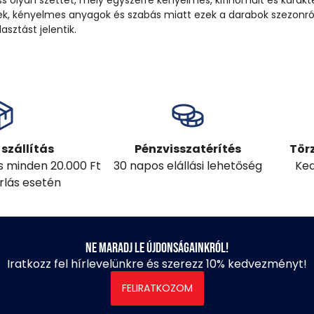
ss olyan szettet, mely egyszerre kényelmes, kifinomult és karakt
nek, kényelmes anyagok és szabás miatt ezek a darabok szezonró
asztást jelentik.
szállítás
Pénzvisszatérítés
Tör
ás minden 20.000 Ft
30 napos elállási lehetőség
Ked
árlás esetén
Ne maradj le újdonságainkról!
Iratkozz fel hírlevelünkre és szerezz 10% kedvezményt!
FELIRATKOZOM