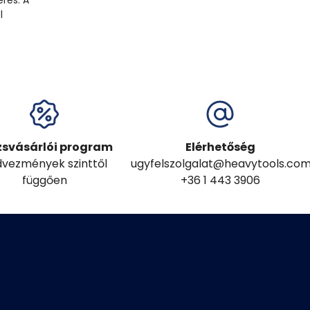
eres. A
l
zsvásárlói program
Elérhetőség
vezmények szinttől
ugyfelszolgalat@heavytools.co
függően
+36 1 443 3906