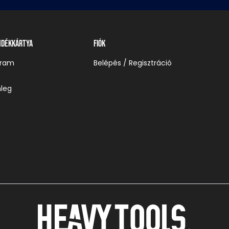
ndékkártya
Fiók
gram
Belépés / Regisztráció
leg