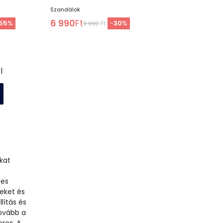
Szandálok
6 990
Ft
55
%
-
30
%
9 990
Ft
l
kat
ies
teket és
lítás és
ovább a