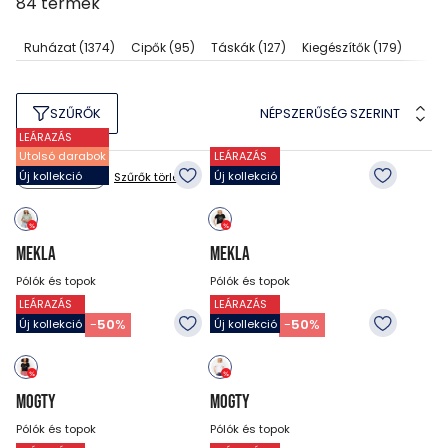
84
termék
Ruházat
(1374)
Cipők
(95)
Táskák
(127)
Kiegészítők
(179)
NÉPSZERŰSÉG SZERINT
SZŰRŐK
LEÁRAZÁS
Utolsó darabok
LEÁRAZÁS
Új kollekció
Új kollekció
Szűrők törlése
Méret: 3XL
MEKLA
MEKLA
Pólók és topok
Pólók és topok
LEÁRAZÁS
LEÁRAZÁS
7 990
Ft
7 990
Ft
3 990
Ft
3 990
Ft
-
50
%
-
50
%
Új kollekció
Új kollekció
MOGTY
MOGTY
Pólók és topok
Pólók és topok