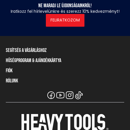
Ne maradj le újdonságainkról!
Iratkozz fel hírlevelünkre és szerezz 10% kedvezményt!
FELIRATKOZOM
Segítség a vásárláshoz
Hűségprogram & Ajándékkártya
Szállítási információ
Fizetési módok
Fiók
Törzsvásárlói program
Visszaküldés és elállás
Ajándékkártya
Rólunk
Belépés / Regisztráció
Mérettáblázat
Törzskártya egyenleg
Üzleteink és viszonteladók
A Heavy Tools márka
Gyakori kérdések (GYIK)
Viszonteladói információ
Vásárlói tájékoztatók
Csapatruházat
Ügyfélszolgálat
Széchenyi Terv Plusz
Karrier