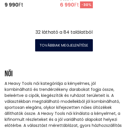
9 990
Ft
6 990
Ft
-
30
%
32
látható a
84
találatból
TOVÁBBIAK MEGJELENÍTÉSE
Női
A Heavy Tools női kategóriája a kényelmes, jól
kombinálható és trendérzékeny darabokat fogja össze,
beleértve a cipők, kiegészítők és ruházat területeit is. A
választékban megtalálható modellekből jól kombinálható,
sportosan elegáns, olykor kifejezetten nőies öltözékek
állíthatók össze. A Heavy Tools női kínálata a kényelmet, a
kifinomult részleteket és a jól variálható alapokat helyezi
előtérbe. A választást mérettáblázat, gyors házhozszállítás