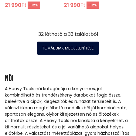
21 990
Ft
21 990
Ft
-
12
%
-
12
%
32
látható a
33
találatból
TOVÁBBIAK MEGJELENÍTÉSE
Női
A Heavy Tools női kategóriája a kényelmes, jól
kombinálható és trendérzékeny darabokat fogja össze,
beleértve a cipők, kiegészítők és ruházat területeit is. A
választékban megtalálható modellekből jól kombinálható,
sportosan elegáns, olykor kifejezetten nőies öltözékek
állíthatók össze. A Heavy Tools női kínálata a kényelmet, a
kifinomult részleteket és a jól variálható alapokat helyezi
előtérbe. A választást mérettáblázat, gyors házhozszállítás