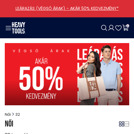
LEÁRAZÁS (VÉGSŐ ÁRAK) - AKÁR 50% KEDVEZMÉNY*
0
Női
Férfi
Lány
Fiú
Cipő
Táskák
Kiegészítők
Ajánlataink
Ruházat
Ruházat
Ruházat
Ruházat
Női
Kategóriák
Ruházati
Kollekciók
Cipők
Cipők
Férfi
Egyéb
Összes lány termék
Összes fiú termék
Összes táskák termék
Táskák
Táskák
Összes cipő termék
Összes kiegészítők termék
Kiegészítők
Kiegészítők
Összes női termék
Összes férfi termék
Női
32
Női