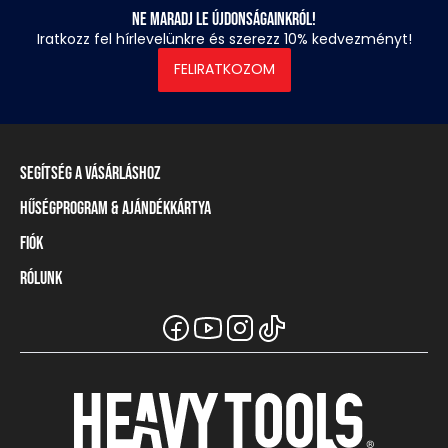
Ne maradj le újdonságainkról!
Iratkozz fel hírlevelünkre és szerezz 10% kedvezményt!
FELIRATKOZOM
Segítség a vásárláshoz
Hűségprogram & Ajándékkártya
Szállítási információ
Fizetési módok
Fiók
Törzsvásárlói program
Visszaküldés és elállás
Ajándékkártya
Rólunk
Belépés / Regisztráció
Mérettáblázat
Törzskártya egyenleg
Üzleteink és viszonteladók
A Heavy Tools márka
Gyakori kérdések (GYIK)
Viszonteladói információ
Vásárlói tájékoztatók
Csapatruházat
Ügyfélszolgálat
Széchenyi Terv Plusz
Karrier