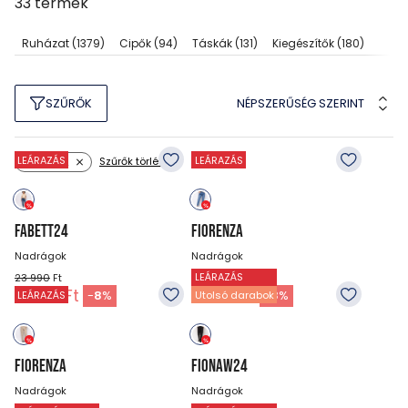
33
termék
Ruházat
(1379)
Cipők
(94)
Táskák
(131)
Kiegészítők
(180)
NÉPSZERŰSÉG SZERINT
SZŰRŐK
LEÁRAZÁS
LEÁRAZÁS
Szűrők törlése
Méret: 32
FABETT24
FIORENZA
Nadrágok
Nadrágok
LEÁRAZÁS
23 990
Ft
23 990
Ft
21 990
Ft
21 990
Ft
-
8
%
-
8
%
LEÁRAZÁS
Utolsó darabok
FIORENZA
FIONAW24
Nadrágok
Nadrágok