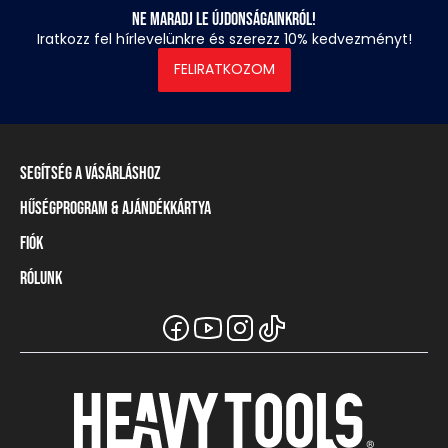
Ne maradj le újdonságainkról!
Iratkozz fel hírlevelünkre és szerezz 10% kedvezményt!
FELIRATKOZOM
Segítség a vásárláshoz
Hűségprogram & Ajándékkártya
Szállítási információ
Fizetési módok
Fiók
Törzsvásárlói program
Visszaküldés és elállás
Ajándékkártya
Rólunk
Belépés / Regisztráció
Mérettáblázat
Törzskártya egyenleg
Üzleteink és viszonteladók
A Heavy Tools márka
Gyakori kérdések (GYIK)
Viszonteladói információ
Vásárlói tájékoztatók
Csapatruházat
Ügyfélszolgálat
Széchenyi Terv Plusz
Karrier