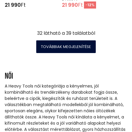
21 990
Ft
21 990
Ft
-
12
%
32
látható a
39
találatból
TOVÁBBIAK MEGJELENÍTÉSE
Női
A Heavy Tools női kategóriája a kényelmes, jól
kombinálható és trendérzékeny darabokat fogja össze,
beleértve a cipők, kiegészítők és ruházat területeit is. A
választékban megtalálható modellekből jól kombinálható,
sportosan elegáns, olykor kifejezetten nőies öltözékek
állíthatók össze. A Heavy Tools női kínálata a kényelmet, a
kifinomult részleteket és a jól variálható alapokat helyezi
előtérbe. A választást mérettáblázat, gyors házhozszállítás