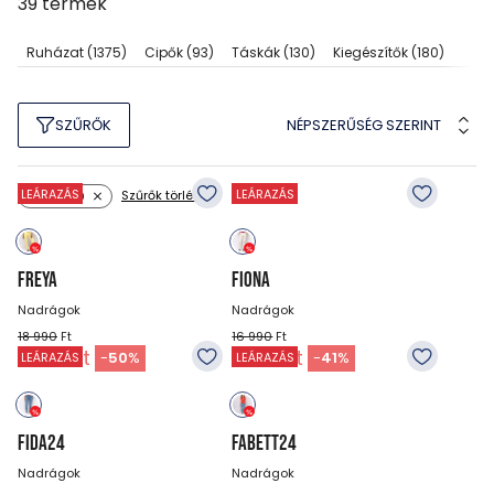
39
termék
Ruházat
(1375)
Cipők
(93)
Táskák
(130)
Kiegészítők
(180)
NÉPSZERŰSÉG SZERINT
SZŰRŐK
LEÁRAZÁS
LEÁRAZÁS
Szűrők törlése
Méret: 30
FREYA
FIONA
Nadrágok
Nadrágok
18 990
Ft
16 990
Ft
9 490
Ft
9 990
Ft
-
50
%
-
41
%
LEÁRAZÁS
LEÁRAZÁS
FIDA24
FABETT24
Nadrágok
Nadrágok