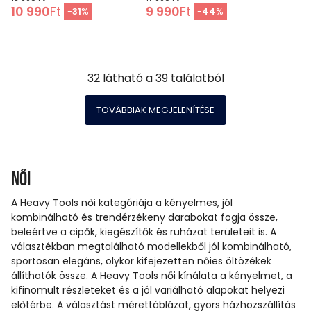
10 990
Ft
9 990
Ft
-
31
%
-
44
%
32
látható a
39
találatból
TOVÁBBIAK MEGJELENÍTÉSE
Női
A Heavy Tools női kategóriája a kényelmes, jól
kombinálható és trendérzékeny darabokat fogja össze,
beleértve a cipők, kiegészítők és ruházat területeit is. A
választékban megtalálható modellekből jól kombinálható,
sportosan elegáns, olykor kifejezetten nőies öltözékek
állíthatók össze. A Heavy Tools női kínálata a kényelmet, a
kifinomult részleteket és a jól variálható alapokat helyezi
előtérbe. A választást mérettáblázat, gyors házhozszállítás