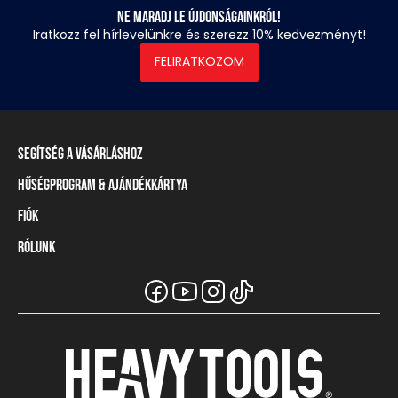
Ne maradj le újdonságainkról!
Iratkozz fel hírlevelünkre és szerezz 10% kedvezményt!
FELIRATKOZOM
Segítség a vásárláshoz
Hűségprogram & Ajándékkártya
Szállítási információ
Fizetési módok
Fiók
Törzsvásárlói program
Visszaküldés és elállás
Ajándékkártya
Rólunk
Belépés / Regisztráció
Mérettáblázat
Törzskártya egyenleg
Üzleteink és viszonteladók
A Heavy Tools márka
Gyakori kérdések (GYIK)
Viszonteladói információ
Vásárlói tájékoztatók
Csapatruházat
Ügyfélszolgálat
Széchenyi Terv Plusz
Karrier