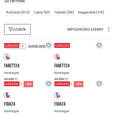
39
termék
Ruházat
(1372)
Cipők
(93)
Táskák
(128)
Kiegészítők
(179)
NÉPSZERŰSÉG SZERINT
SZŰRŐK
LEÁRAZÁS
LEÁRAZÁS
Szűrők törlése
Méret: 29
FABETT24
FABETT24
Nadrágok
Nadrágok
23 990
Ft
23 990
Ft
21 990
Ft
21 990
Ft
-
8
%
-
8
%
LEÁRAZÁS
LEÁRAZÁS
FIDA24
FIDA24
Nadrágok
Nadrágok