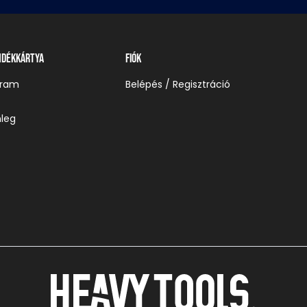
ndékkártya
Fiók
gram
Belépés / Regisztráció
leg