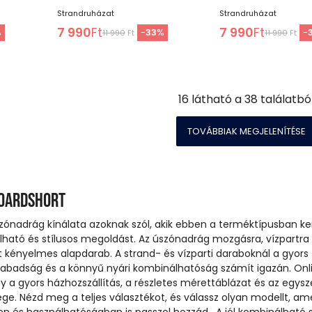
Strandruházat
Strandruházat
7 990
Ft
7 990
Ft
%
-
33
%
-
11 990
Ft
11 990
Ft
16
látható a
38
találatbó
TOVÁBBIAK MEGJELENÍTÉSE
boardshort
szónadrág kínálata azoknak szól, akik ebben a terméktípusban k
lható és stílusos megoldást. Az úszónadrág mozgásra, vízpartra 
t kényelmes alapdarab. A strand- és vízparti daraboknál a gyors
abadság és a könnyű nyári kombinálhatóság számít igazán. Onl
ny a gyors házhozszállítás, a részletes mérettáblázat és az egysz
e. Nézd meg a teljes választékot, és válassz olyan modellt, am