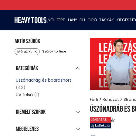
NŐI
FÉRFI
LÁNY
FIÚ
CIPŐ
TÁSKÁK
KIEGÉSZÍ
Aktív szűrők
Szűrők törlése
Méret: XL
Kategóriák
Úszónadrág és boardshort
(42)
UV felső
(1)
Férfi
Ruházat
Stran
Úszónadrág és 
Kiemelt szűrők
38
termék
LEÁRAZÁS
Új kollekció
(25)
Új kollekció
Megjelenés
Akciós termékek
(42)