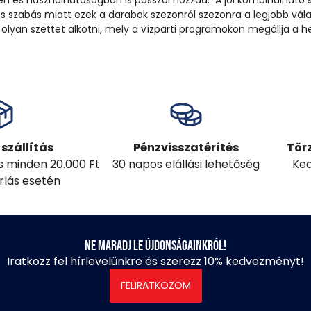
n és használhatóságban is passzol hozzád. A jól kombinálható s
 szabás miatt ezek a darabok szezonról szezonra a legjobb vála
 olyan szettet alkotni, mely a vízparti programokon megállja a he
szállítás
Pénzvisszatérítés
Tör
ás minden 20.000 Ft
30 napos elállási lehetőség
Ked
árlás esetén
Ne maradj le újdonságainkról!
Iratkozz fel hírlevelünkre és szerezz 10% kedvezményt!
FELIRATKOZOM