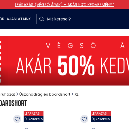
LEÁRAZÁS (VÉGSŐ ÁRAK) - AKÁR 50% KEDVEZMÉNY*
TŐK
AJÁNLATAINK
druházat
Úszónadrág és boardshort
XL
boardshort
LEÁRAZÁS
LEÁRAZÁS
Új kollekció
Új kollekció