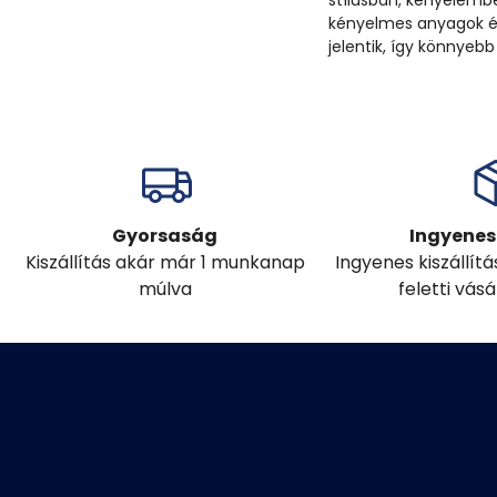
stílusban, kényelembe
kényelmes anyagok és
jelentik, így könnyebb
Gyorsaság
Ingyenes 
Kiszállítás akár már 1 munkanap
Ingyenes kiszállít
múlva
feletti vás