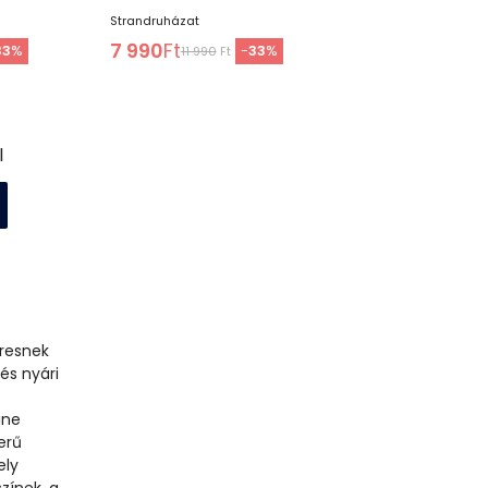
Strandruházat
7 990
Ft
33
%
-
33
%
11 990
Ft
l
eresnek
és nyári
ine
erű
ely