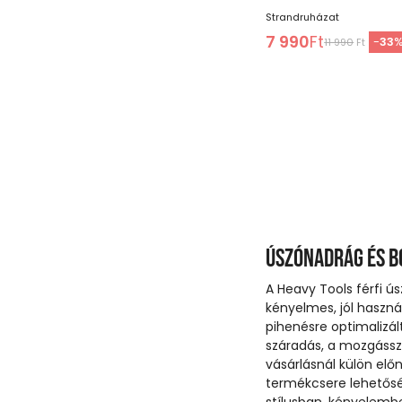
Strandruházat
7 990
Ft
-
33
11 990
Ft
Úszónadrág és 
A Heavy Tools férfi ú
kényelmes, jól haszná
pihenésre optimalizál
száradás, a mozgássz
vásárlásnál külön elő
termékcsere lehetőség