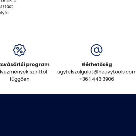
zínek, a
sztást
lyét.
zsvásárlói program
Elérhetőség
vezmények szinttől
ugyfelszolgalat@heavytools.co
függően
+36 1 443 3906