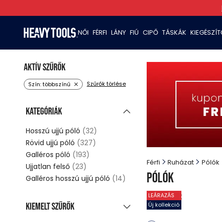
NŐI
FÉRFI
LÁNY
FIÚ
CIPŐ
TÁSKÁK
KIEGÉSZÍ
Aktív szűrők
Szűrők törlése
Szín: többszínű
Kategóriák
Hosszú ujjú póló
(32)
Rövid ujjú póló
(327)
Galléros póló
(193)
Férfi
Ruházat
Pólók
Ujjatlan felső
(23)
Pólók
Galléros hosszú ujjú póló
(14)
9
termék
LEÁRAZÁS
Kiemelt szűrők
Új kollekció