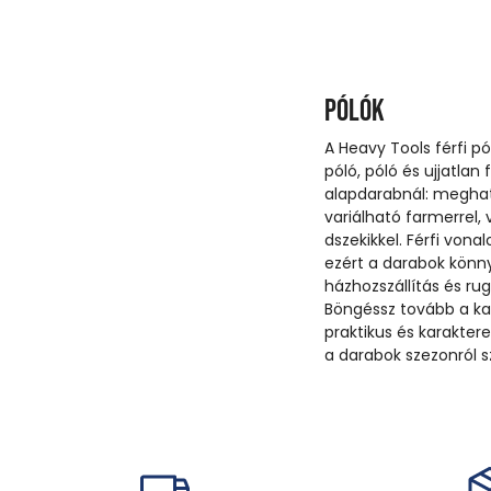
Pólók
A Heavy Tools férfi pó
póló, póló és ujjatlan
alapdarabnál: megha
variálható farmerrel,
dszekikkel. Férfi vona
ezért a darabok könn
házhozszállítás és r
Böngéssz tovább a kat
praktikus és karakter
a darabok szezonról sz