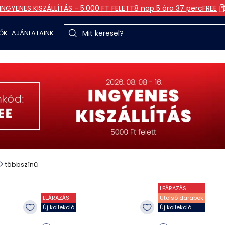
INGYENES KISZÁLLÍTÁS - 5.000 FT FELETT
8 nap 5 óra 37 perc
FREE
TŐK
AJÁNLATAINK
többszínű
LEÁRAZÁS
LEÁRAZÁS
Utolsó darabok
Új kollekció
Új kollekció