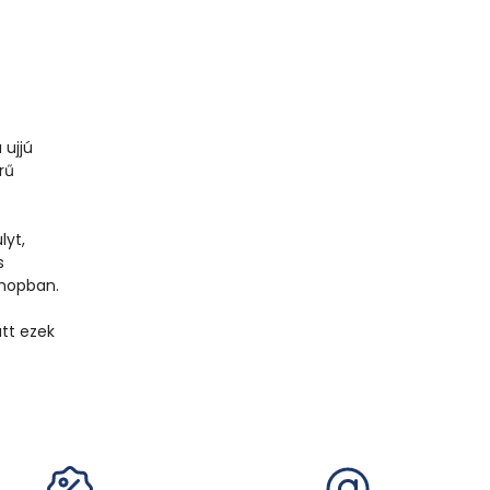
 ujjú
rű
lyt,
s
shopban.
att ezek