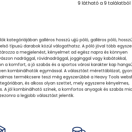
9
látható a
9
találatból
lók kategóriájában galléros hosszú ujjú póló, galléros póló, hosszú
 felső típusú darabok közül válogathatsz. A póló jóval több egysze
tározza a megjelenést, kényelmet ad egész napra és könnyen
 vászon nadrággal, rövidnadrággal, jogginggal vagy kabátokkal,
lon a komfort, a jó szabás és a sportos városi karakter kap hangsú
yen kombinálhatók egymással. A választást mérettáblázat, gyor
ugalmas termékcsere teszi még egyszerűbbé a Heavy Tools web
egóriában, és alkoss olyan szettet, mely egyszerre kényelmes,
es. A jól kombinálható színek, a komfortos anyagok és szabás mi
ezonra a legjobb választást jelentik.