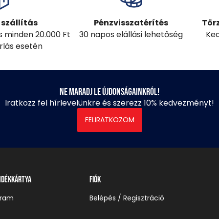
szállítás
Pénzvisszatérítés
Tör
ás minden 20.000 Ft
30 napos elállási lehetőség
Ked
árlás esetén
Ne maradj le újdonságainkról!
Iratkozz fel hírlevelünkre és szerezz 10% kedvezményt!
FELIRATKOZOM
ndékkártya
Fiók
gram
Belépés / Regisztráció