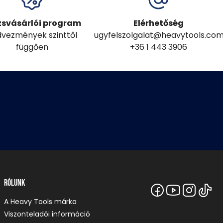
zsvásárlói program
Elérhetőség
vezmények szinttől
ugyfelszolgalat@heavytools.co
függően
+36 1 443 3906
Rólunk
A Heavy Tools márka
Viszonteladói információ