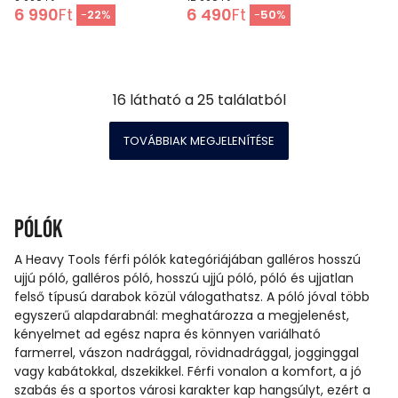
6 990
Ft
6 490
Ft
-
22
%
-
50
%
16
látható a
25
találatból
TOVÁBBIAK MEGJELENÍTÉSE
Pólók
A Heavy Tools férfi pólók kategóriájában galléros hosszú
ujjú póló, galléros póló, hosszú ujjú póló, póló és ujjatlan
felső típusú darabok közül válogathatsz. A póló jóval több
egyszerű alapdarabnál: meghatározza a megjelenést,
kényelmet ad egész napra és könnyen variálható
farmerrel, vászon nadrággal, rövidnadrággal, jogginggal
vagy kabátokkal, dszekikkel. Férfi vonalon a komfort, a jó
szabás és a sportos városi karakter kap hangsúlyt, ezért a