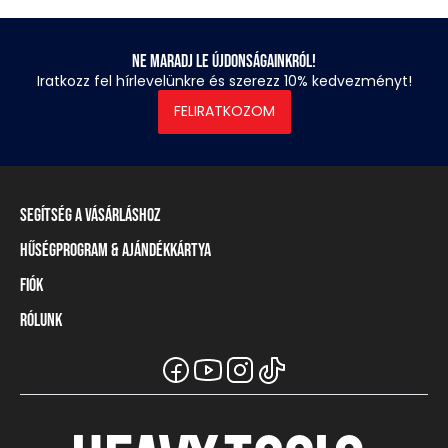
Ne maradj le újdonságainkról!
Iratkozz fel hírlevelünkre és szerezz 10% kedvezményt!
FELIRATKOZOM
Segítség a vásárláshoz
Hűségprogram & Ajándékkártya
Szállítási információ
Fizetési módok
Fiók
Törzsvásárlói program
Visszaküldés és elállás
Ajándékkártya
Rólunk
Belépés / Regisztráció
Mérettáblázat
Törzskártya egyenleg
Üzleteink és viszonteladók
A Heavy Tools márka
Gyakori kérdések (GYIK)
Viszonteladói információ
Vásárlói tájékoztatók
Csapatruházat
Ügyfélszolgálat
Széchenyi Terv Plusz