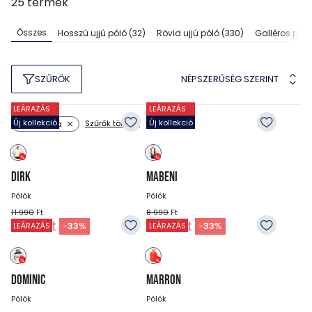
25
termék
Összes
Hosszú ujjú póló
(32)
Rövid ujjú póló
(330)
Galléros póló
NÉPSZERŰSÉG SZERINT
SZŰRŐK
LEÁRAZÁS
LEÁRAZÁS
Új kollekció
Új kollekció
Szűrők törlése
Szín: sárga
DIRK
MABENI
Pólók
Pólók
11 990
Ft
8 990
Ft
7 990
Ft
5 990
Ft
-
33
%
-
33
%
LEÁRAZÁS
LEÁRAZÁS
DOMINIC
MARRON
Pólók
Pólók