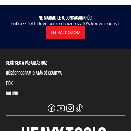
Ne maradj le újdonságainkról!
Iratkozz fel hírlevelünkre és szerezz 10% kedvezményt!
FELIRATKOZOM
Segítség a vásárláshoz
Hűségprogram & Ajándékkártya
Szállítási információ
Fizetési módok
Fiók
Törzsvásárlói program
Visszaküldés és elállás
Ajándékkártya
Rólunk
Belépés / Regisztráció
Mérettáblázat
Törzskártya egyenleg
Üzleteink és viszonteladók
A Heavy Tools márka
Gyakori kérdések (GYIK)
Viszonteladói információ
Vásárlói tájékoztatók
Csapatruházat
Ügyfélszolgálat
Széchenyi Terv Plusz