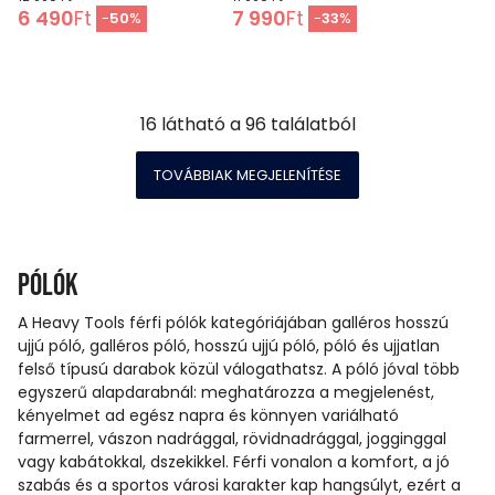
6 490
Ft
7 990
Ft
-
50
%
-
33
%
16
látható a
96
találatból
TOVÁBBIAK MEGJELENÍTÉSE
Pólók
A Heavy Tools férfi pólók kategóriájában galléros hosszú
ujjú póló, galléros póló, hosszú ujjú póló, póló és ujjatlan
felső típusú darabok közül válogathatsz. A póló jóval több
egyszerű alapdarabnál: meghatározza a megjelenést,
kényelmet ad egész napra és könnyen variálható
farmerrel, vászon nadrággal, rövidnadrággal, jogginggal
vagy kabátokkal, dszekikkel. Férfi vonalon a komfort, a jó
szabás és a sportos városi karakter kap hangsúlyt, ezért a