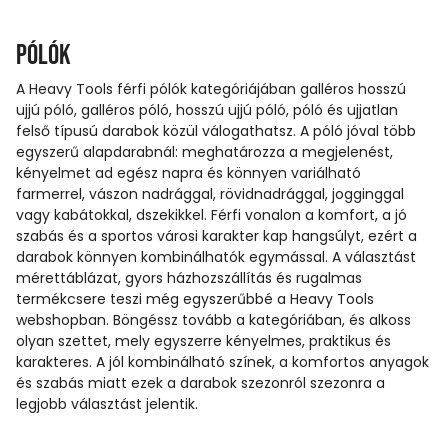
Pólók
A Heavy Tools férfi pólók kategóriájában galléros hosszú
ujjú póló, galléros póló, hosszú ujjú póló, póló és ujjatlan
felső típusú darabok közül válogathatsz. A póló jóval több
egyszerű alapdarabnál: meghatározza a megjelenést,
kényelmet ad egész napra és könnyen variálható
farmerrel, vászon nadrággal, rövidnadrággal, jogginggal
vagy kabátokkal, dszekikkel. Férfi vonalon a komfort, a jó
szabás és a sportos városi karakter kap hangsúlyt, ezért a
darabok könnyen kombinálhatók egymással. A választást
mérettáblázat, gyors házhozszállítás és rugalmas
termékcsere teszi még egyszerűbbé a Heavy Tools
webshopban. Böngéssz tovább a kategóriában, és alkoss
olyan szettet, mely egyszerre kényelmes, praktikus és
karakteres. A jól kombinálható színek, a komfortos anyagok
és szabás miatt ezek a darabok szezonról szezonra a
legjobb választást jelentik.