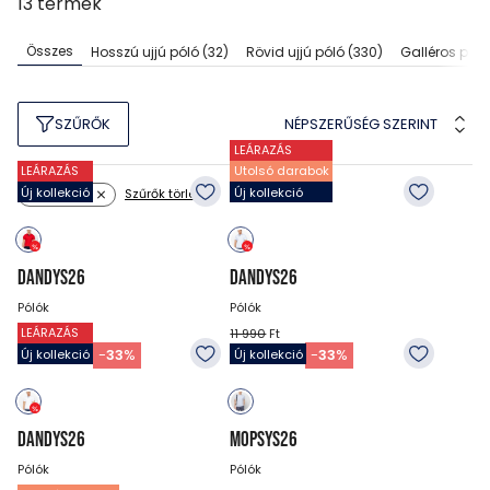
13
termék
Összes
Hosszú ujjú póló
(32)
Rövid ujjú póló
(330)
Galléros póló
NÉPSZERŰSÉG SZERINT
SZŰRŐK
LEÁRAZÁS
LEÁRAZÁS
Utolsó darabok
Új kollekció
Új kollekció
Szűrők törlése
Méret: 4XL
DANDYS26
DANDYS26
Pólók
Pólók
LEÁRAZÁS
11 990
Ft
11 990
Ft
7 990
Ft
7 990
Ft
-
33
%
-
33
%
Új kollekció
Új kollekció
DANDYS26
MOPSYS26
Pólók
Pólók