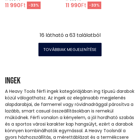
11 990
Ft
11 990
Ft
-
33
%
-
33
%
16
látható a
63
találatból
TOVÁBBIAK MEGJELENÍTÉSE
Ingek
A Heavy Tools férfi ingek kategóriájában ing típusú darabok
közül válogathatsz. Az ingek az elegánsabb megjelenés
alapdarabjai, de farmerrel vagy rövidnadrággal párosítva a
lazább, smart casual összeállításokban is remekül
működnek. Férfi vonalon a kényelem, a jól hordható szabás
és a sportos városi karakter kap hangsúlyt, ezért a darabok
könnyen kombinálhatók egymással. A Heavy Toolsnál a
gyors házhozszállítás, a mérettáblázat és a termékcsere