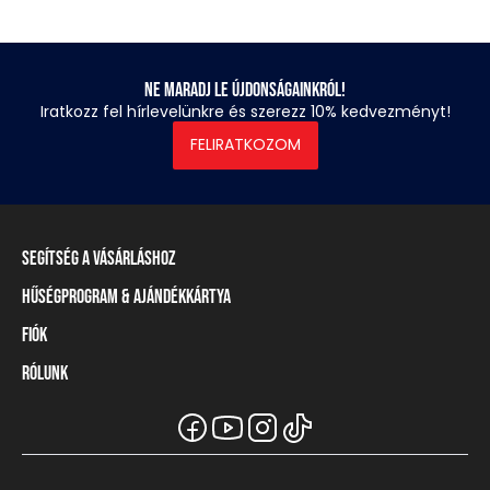
Ne maradj le újdonságainkról!
Iratkozz fel hírlevelünkre és szerezz 10% kedvezményt!
FELIRATKOZOM
Segítség a vásárláshoz
Hűségprogram & Ajándékkártya
Szállítási információ
Fizetési módok
Fiók
Törzsvásárlói program
Visszaküldés és elállás
Ajándékkártya
Rólunk
Belépés / Regisztráció
Mérettáblázat
Törzskártya egyenleg
Üzleteink és viszonteladók
A Heavy Tools márka
Gyakori kérdések (GYIK)
Viszonteladói információ
Vásárlói tájékoztatók
Csapatruházat